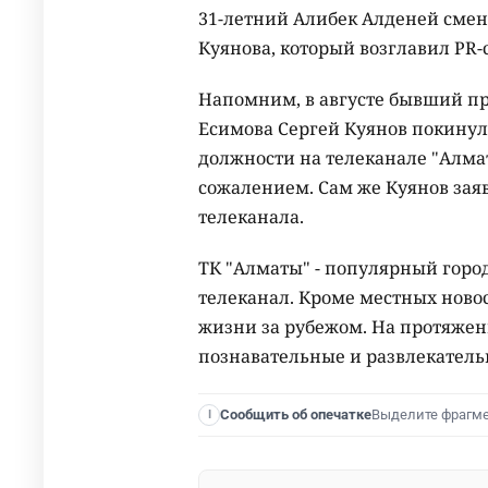
31-летний Алибек Алденей смен
Куянова, который возглавил PR-
Напомним, в августе бывший пр
Есимова Сергей Куянов покинул 
должности на телеканале "Алма
сожалением. Сам же Куянов заяв
телеканала.
ТК "Алматы" - популярный гор
телеканал. Кроме местных ново
жизни за рубежом. На протяжени
познавательные и развлекател
Выделите фрагм
Сообщить об опечатке
I