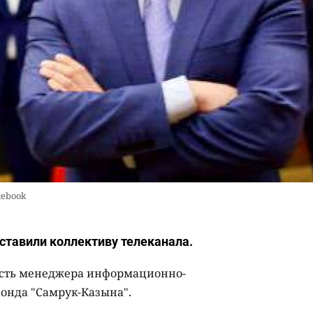
cebook
ставили коллективу телеканала.
сть менеджера информационно-
онда "Самрук-Казына".