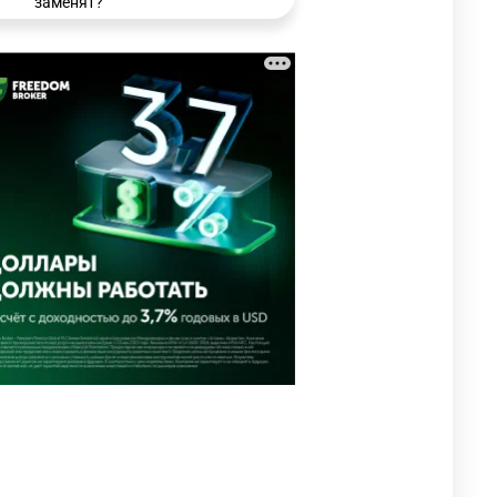
заменят?
3213
6
15
🗣 Мужчина сказал тост на
3
свадьбе и заработал
уголовное дело
2948
11
88
⚠️ Доброе утро, друзья!
4
Предлагаем обзор главных
новостей за 4 августа
2745
0
1
🗣Глава государства
5
направил телеграмму
соболезнования родным и
близким Халық қаһарманы
Ивана Гапича
2736
2
42