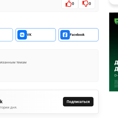
0
0
VK
Facebook
 связанным темам
ok
Подписаться
тории дня.