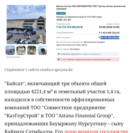
Скриншот с сайта sauda.e-qazyna.kz
"Байсат", включающий три объекта общей
площадью 4221,4 м² и земельный участок 1,4 га,
находился в собственности аффилированных
компаний ТОО "Совместное предприятие
"КазГерСтрой" и ТОО "Astana Finansial Group",
принадлежавших Бауыржану Нурсултану – сыну
Кайрата Сатыбалды. Его
долю вернули государству