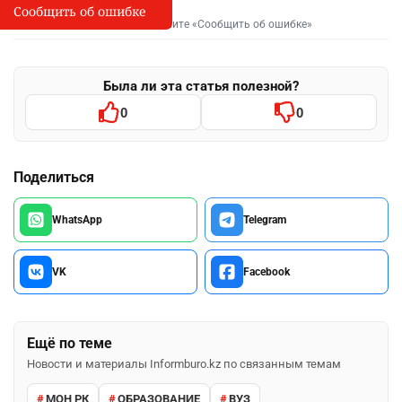
Сообщить об ошибке
Сообщить об опечатке
I
Выделите фрагмент и нажмите «Сообщить об ошибке»
Была ли эта статья полезной?
0
0
Поделиться
WhatsApp
Telegram
VK
Facebook
Ещё по теме
Новости и материалы Informburo.kz по связанным темам
МОН РК
ОБРАЗОВАНИЕ
ВУЗ