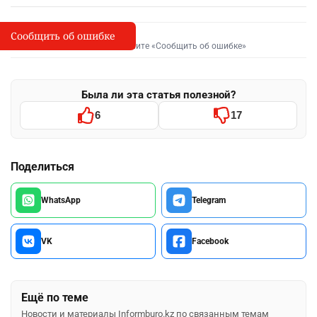
Сообщить об ошибке
Сообщить об опечатке
I
Выделите фрагмент и нажмите «Сообщить об ошибке»
Была ли эта статья полезной?
6
17
Поделиться
WhatsApp
Telegram
VK
Facebook
Ещё по теме
Новости и материалы Informburo.kz по связанным темам