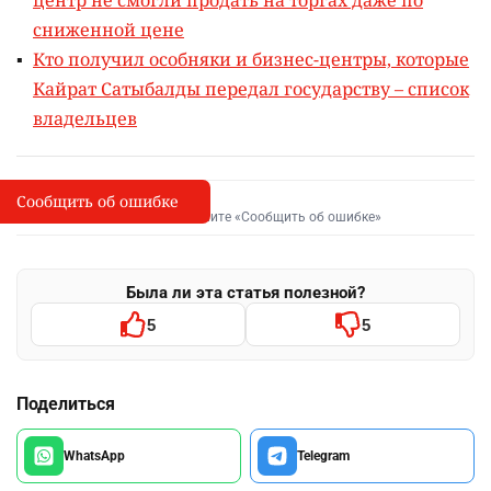
центр не смогли продать на торгах даже по
сниженной цене
Кто получил особняки и бизнес-центры, которые
Кайрат Сатыбалды передал государству – список
владельцев
Сообщить об ошибке
Сообщить об опечатке
I
Выделите фрагмент и нажмите «Сообщить об ошибке»
Была ли эта статья полезной?
5
5
Поделиться
WhatsApp
Telegram