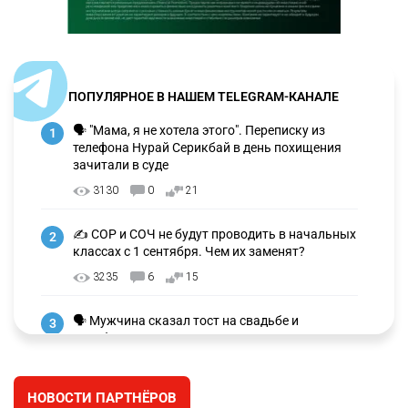
ПОПУЛЯРНОЕ В НАШЕМ TELEGRAM-КАНАЛЕ
🗣 "Мама, я не хотела этого". Переписку из
1
телефона Нурай Серикбай в день похищения
зачитали в суде
3130
0
21
✍️ СОР и СОЧ не будут проводить в начальных
2
классах с 1 сентября. Чем их заменят?
3235
6
15
🗣 Мужчина сказал тост на свадьбе и
3
заработал уголовное дело
2973
11
88
НОВОСТИ ПАРТНЁРОВ
🐏 Скота больше, а мясо дороже. Почему в