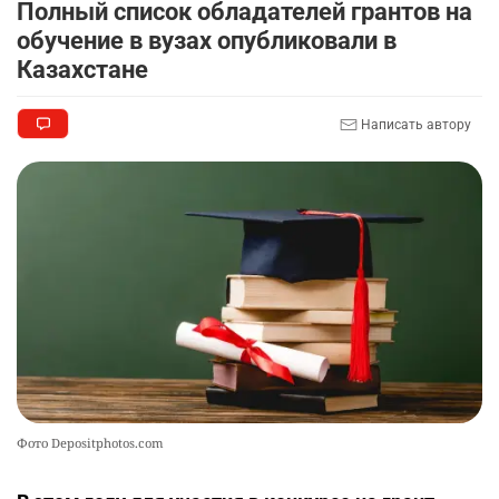
Полный список обладателей грантов на
2719
0
11
обучение в вузах опубликовали в
Казахстане
🦻 Казахстанцы смогут получать слуховые
9
аппараты без инвалидности
2360
1
25
Написать автору
💻 В школах Казахстана изменили название и
10
содержание некоторых предметов
2438
3
19
Фото Depositphotos.com