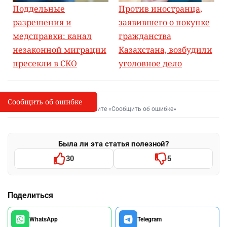
Поддельные
Против иностранца,
разрешения и
заявившего о покупке
медсправки: канал
гражданства
незаконной миграции
Казахстана, возбудили
пресекли в СКО
уголовное дело
Сообщить об ошибке
Сообщить об опечатке
I
Выделите фрагмент и нажмите «Сообщить об ошибке»
Была ли эта статья полезной?
30
5
Поделиться
WhatsApp
Telegram