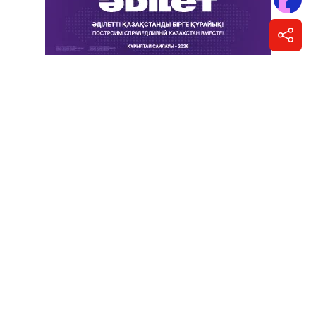
начальных классах с 1 сентября. Чем их
заменят?
Написать автору
Фото Informburo.kz
Анализ показал, что применение СОР и СОЧ в