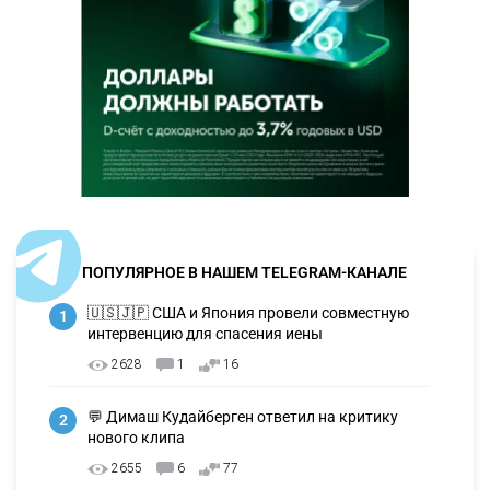
ПОПУЛЯРНОЕ В НАШЕМ TELEGRAM-КАНАЛЕ
🇺🇸🇯🇵 США и Япония провели совместную
1
интервенцию для спасения иены
2628
1
16
💬 Димаш Кудайберген ответил на критику
2
нового клипа
2655
6
77