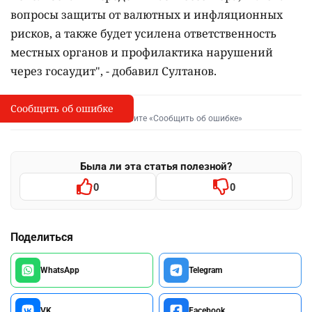
вопросы защиты от валютных и инфляционных
рисков, а также будет усилена ответственность
местных органов и профилактика нарушений
через госаудит", - добавил Султанов.
Сообщить об ошибке
Сообщить об опечатке
I
Выделите фрагмент и нажмите «Сообщить об ошибке»
Была ли эта статья полезной?
0
0
Поделиться
WhatsApp
Telegram
VK
Facebook