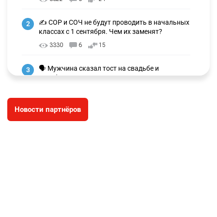
✍️ СОР и СОЧ не будут проводить в начальных
2
классах с 1 сентября. Чем их заменят?
3330
6
15
🗣 Мужчина сказал тост на свадьбе и
3
заработал уголовное дело
3038
11
88
Новости партнёров
🐏 Скота больше, а мясо дороже. Почему в
4
Казахстане продолжают расти цены на
баранину и конину
2731
5
18
⚠️ Доброе утро, друзья! Предлагаем обзор
5
главных новостей за 4 августа
2823
0
1
🗣Глава государства направил телеграмму