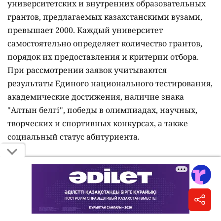
университетских и внутренних образовательных
грантов, предлагаемых казахстанскими вузами,
превышает 2000. Каждый университет
самостоятельно определяет количество грантов,
порядок их предоставления и критерии отбора.
При рассмотрении заявок учитываются
результаты Единого национального тестирования,
академические достижения, наличие знака
"Алтын белгі", победы в олимпиадах, научных,
творческих и спортивных конкурсах, а также
социальный статус абитуриента.
Одну из крупнейших программ реализует
Международный казахско-турецкий
университет имени Ходжи Ахмета Яссауи
. На
2026-2027 учебный год Турецкая Республика
выделила 500 образовательных квот. Приём