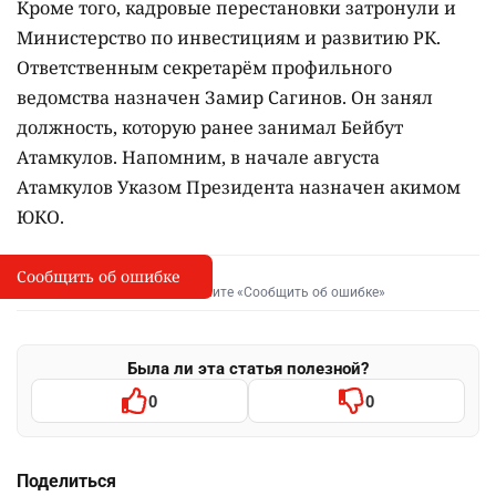
Кроме того, кадровые перестановки затронули и
Министерство по инвестициям и развитию РК.
Ответственным секретарём профильного
ведомства назначен Замир Сагинов. Он занял
должность, которую ранее занимал Бейбут
Атамкулов. Напомним, в начале августа
Атамкулов Указом Президента назначен акимом
ЮКО.
Сообщить об ошибке
Сообщить об опечатке
I
Выделите фрагмент и нажмите «Сообщить об ошибке»
Была ли эта статья полезной?
0
0
Поделиться