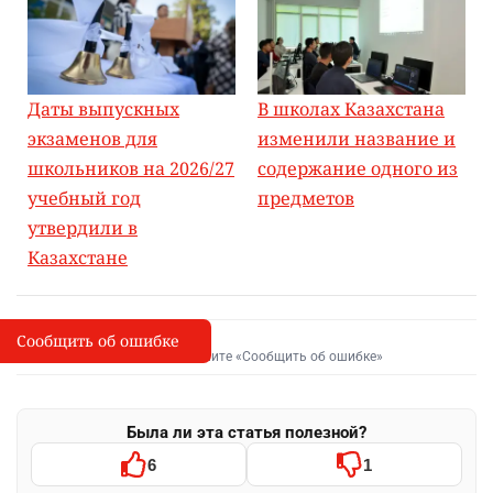
Даты выпускных
В школах Казахстана
экзаменов для
изменили название и
школьников на 2026/27
содержание одного из
учебный год
предметов
утвердили в
Казахстане
Сообщить об ошибке
Сообщить об опечатке
I
Выделите фрагмент и нажмите «Сообщить об ошибке»
Была ли эта статья полезной?
6
1