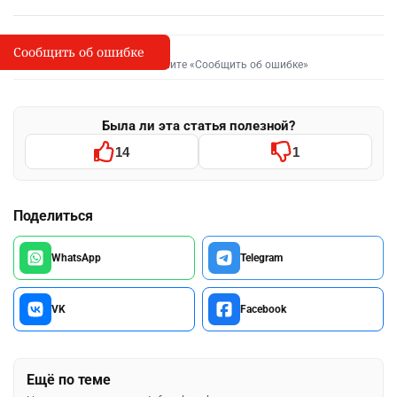
Сообщить об ошибке
Сообщить об опечатке
I
Выделите фрагмент и нажмите «Сообщить об ошибке»
Была ли эта статья полезной?
14
1
Поделиться
WhatsApp
Telegram
VK
Facebook
Ещё по теме