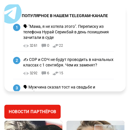
ПОПУЛЯРНОЕ В НАШЕМ TELEGRAM-КАНАЛЕ
🗣 "Мама, я не хотела этого". Переписку из
1
телефона Нурай Серикбай в день похищения
зачитали в суде
3261
0
22
✍️ СОР и СОЧ не будут проводить в начальных
2
классах с 1 сентября. Чем их заменят?
3292
6
15
🗣 Мужчина сказал тост на свадьбе и
3
заработал уголовное дело
3013
11
88
НОВОСТИ ПАРТНЁРОВ
🐏 Скота больше, а мясо дороже. Почему в
4
Казахстане продолжают расти цены на
баранину и конину