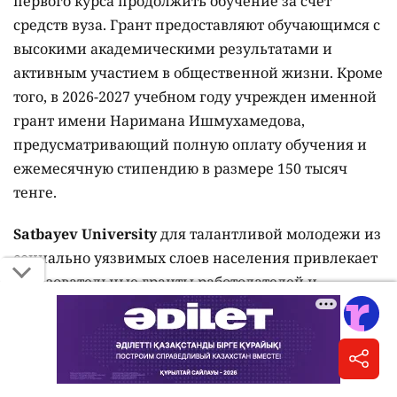
первого курса продолжить обучение за счёт
средств вуза. Грант предоставляют обучающимся с
высокими академическими результатами и
активным участием в общественной жизни. Кроме
того, в 2026-2027 учебном году учрежден именной
грант имени Наримана Ишмухамедова,
предусматривающий полную оплату обучения и
ежемесячную стипендию в размере 150 тысяч
тенге.
Satbayev University
для талантливой молодежи из
социально уязвимых слоев населения привлекает
образовательные гранты работодателей и
компаний-недропользователей. В 2025-2026
учебном году благодаря заключенным договорам
и соглашениям финансовую поддержку получили
более 538 студентов, продолживших обучение за