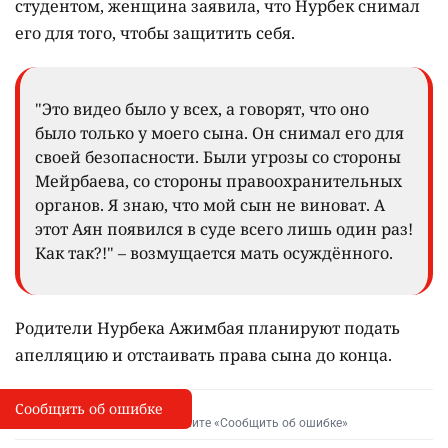
студентом, женщина заявила, что Нурбек снимал
его для того, чтобы защитить себя.
"Это видео было у всех, а говорят, что оно
было только у моего сына. Он снимал его для
своей безопасности. Были угрозы со стороны
Мейрбаева, со стороны правоохранительных
органов. Я знаю, что мой сын не виноват. А
этот Аян появился в суде всего лишь один раз!
Как так?!" – возмущается мать осуждённого.
Родители Нурбека Ажимбая планируют подать
апелляцию и отстаивать права сына до конца.
Сообщить об ошибке
Сообщить об опечатке
I
Выделите фрагмент и нажмите «Сообщить об ошибке»