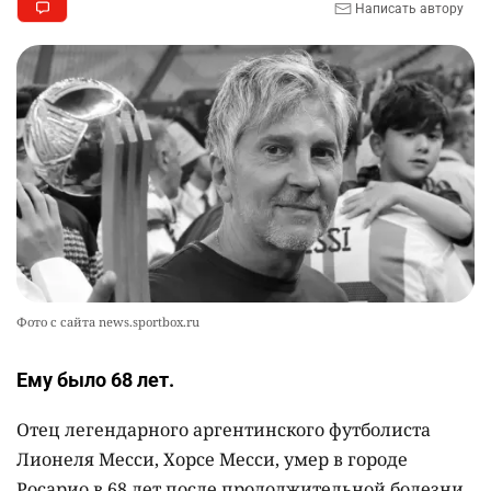
Написать автору
🪱 "Мы думаем, что правим миром, но это не
9
так". Как дьявольские черви меняют наше
представление о жизни на Земле
2328
0
12
💬 Прокуроры подали в суд ходатайство о
10
смягчении наказания для журналистки
Александры Алёховой
2302
0
29
Фото с сайта news.sportbox.ru
Ему было 68 лет.
Отец легендарного аргентинского футболиста
Лионеля Месси, Хорсе Месси, умер в городе
Росарио в 68 лет после продолжительной болезни,