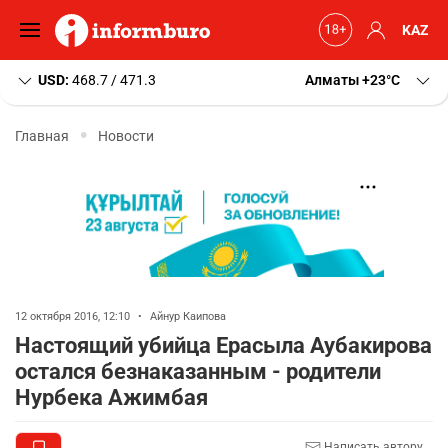
KAZ
USD:
468.7 / 471.3
Алматы
+23
C
Главная
Новости
12 октября 2016, 12:10
•
Айнур Каипова
Настоящий убийца Ерасыла Аубакирова
остался безнаказанным - родители
Нурбека Ажимбая
Написать автору