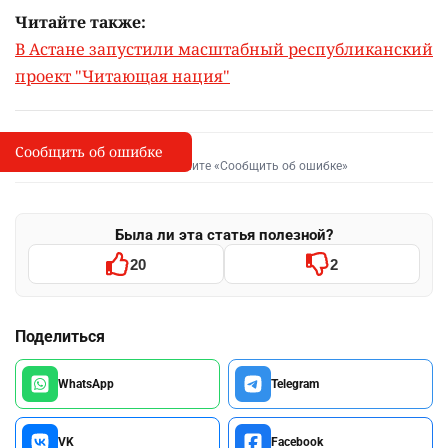
Читайте также:
В Астане запустили масштабный республиканский
проект "Читающая нация"
Сообщить об ошибке
Сообщить об опечатке
I
Выделите фрагмент и нажмите «Сообщить об ошибке»
Была ли эта статья полезной?
20
2
Поделиться
WhatsApp
Telegram
VK
Facebook