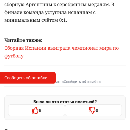
сборную Аргентины к серебряным медалям. В
финале команда уступила испанцам с
минимальным счётом 0:1.
Читайте также:
Сборная Испании выиграла чемпионат мира по
футболу
Сообщить об ошибке
Сообщить об опечатке
I
Выделите фрагмент и нажмите «Сообщить об ошибке»
Была ли эта статья полезной?
8
0