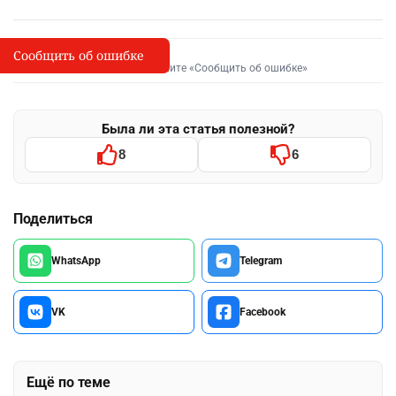
Сообщить об ошибке
Сообщить об опечатке
I
Выделите фрагмент и нажмите «Сообщить об ошибке»
Была ли эта статья полезной?
8
6
Поделиться
WhatsApp
Telegram
VK
Facebook
Ещё по теме