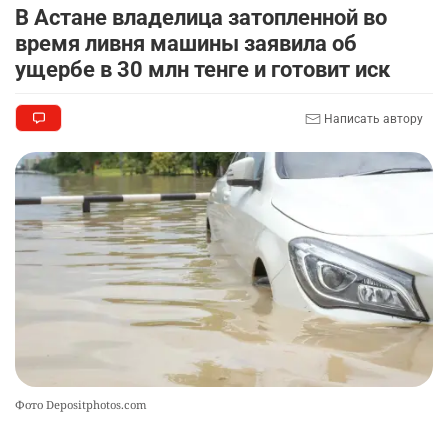
В Астане владелица затопленной во
🐏 Скота больше, а мясо дороже. Почему в
9
время ливня машины заявила об
Казахстане продолжают расти цены на
ущербе в 30 млн тенге и готовит иск
баранину и конину
2525
5
17
Написать автору
🗣 620 человек освободили из колоний по
10
амнистии
2396
3
20
Фото Depositphotos.com