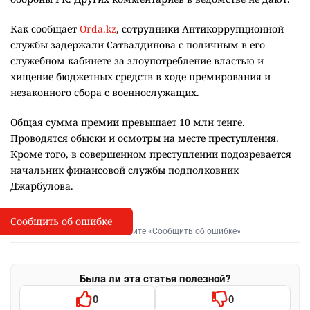
Как сообщает
Оrda.kz
, сотрудники Антикоррупционной
службы задержали Сатвалдинова с поличным в его
служебном кабинете за злоупотребление властью и
хищение бюджетных средств в ходе премирования и
незаконного сбора с военнослужащих.
Общая сумма премии превышает 10 млн тенге.
Проводятся обыски и осмотры на месте преступления.
Кроме того, в совершенном преступлении подозревается
начальник финансовой службы подполковник
Джарбулова.
Сообщить об ошибке
Сообщить об опечатке
I
Выделите фрагмент и нажмите «Сообщить об ошибке»
Была ли эта статья полезной?
0
0