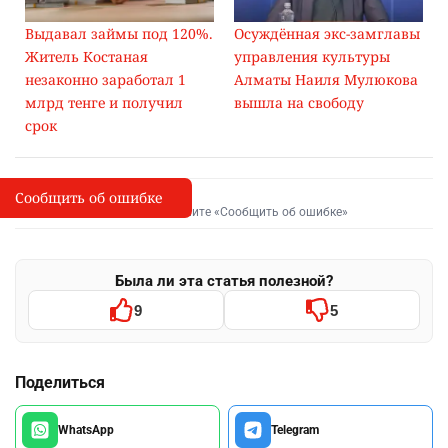
Выдавал займы под 120%.
Осуждённая экс-замглавы
Житель Костаная
управления культуры
незаконно заработал 1
Алматы Наиля Мулюкова
млрд тенге и получил
вышла на свободу
срок
Сообщить об ошибке
Сообщить об опечатке
I
Выделите фрагмент и нажмите «Сообщить об ошибке»
Была ли эта статья полезной?
9
5
Поделиться
WhatsApp
Telegram