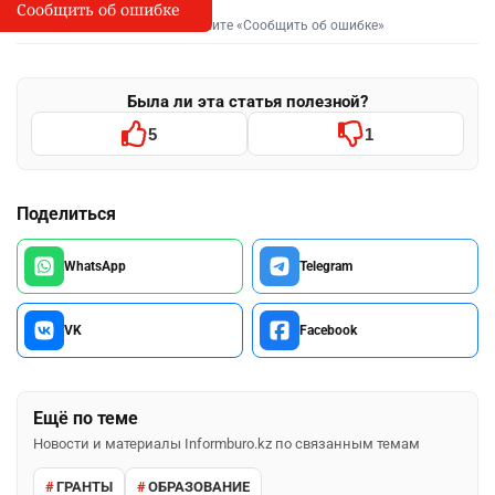
Сообщить об ошибке
Сообщить об опечатке
I
Выделите фрагмент и нажмите «Сообщить об ошибке»
Была ли эта статья полезной?
5
1
Поделиться
WhatsApp
Telegram
VK
Facebook
Ещё по теме
Новости и материалы Informburo.kz по связанным темам
ГРАНТЫ
ОБРАЗОВАНИЕ