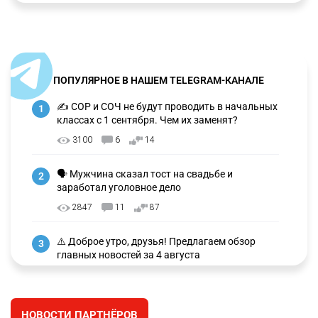
ПОПУЛЯРНОЕ В НАШЕМ TELEGRAM-КАНАЛЕ
✍️ СОР и СОЧ не будут проводить в начальных
1
классах с 1 сентября. Чем их заменят?
3100
6
14
🗣 Мужчина сказал тост на свадьбе и
2
заработал уголовное дело
2847
11
87
⚠️ Доброе утро, друзья! Предлагаем обзор
3
главных новостей за 4 августа
2668
0
1
🗣Глава государства направил телеграмму
4
НОВОСТИ ПАРТНЁРОВ