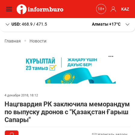
KAZ
USD:
468.9 / 471.5
Алматы
+17
C
Главная
Новости
4 декабря 2018, 18:12
Нацгвардия РК заключила меморандум
по выпуску дронов с "Қазақстан Ғарыш
Сапары"
Написать автору