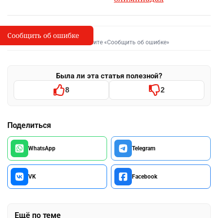
Сообщить об ошибке
Сообщить об опечатке
I
Выделите фрагмент и нажмите «Сообщить об ошибке»
Была ли эта статья полезной?
8
2
Поделиться
WhatsApp
Telegram
VK
Facebook
Ещё по теме