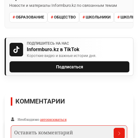
Новости и материалы Informburo.kz по связанным темам
ОБРАЗОВАНИЕ
ОБЩЕСТВО
ШКОЛЬНИКИ
ШКОЛЬН
ПОДПИШИТЕСЬ НА НАС
Informburo.kz в TikTok
Короткие видео и важные истории дня.
Подписаться
КОММЕНТАРИИ
Необходимо
авторизоваться