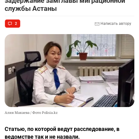
задержание замглавы миграционной
казармы в Конаевском гарнизоне
службы Астаны
2343
18
41
2
Написать автору
🌟 Впервые за 70 лет в Казахстане выпустили
10
тигра в его исторический ареал
2369
17
46
Алия Макаева / Фото Polisia.kz
Статью, по которой ведут расследование, в
ведомстве так и не назвали.