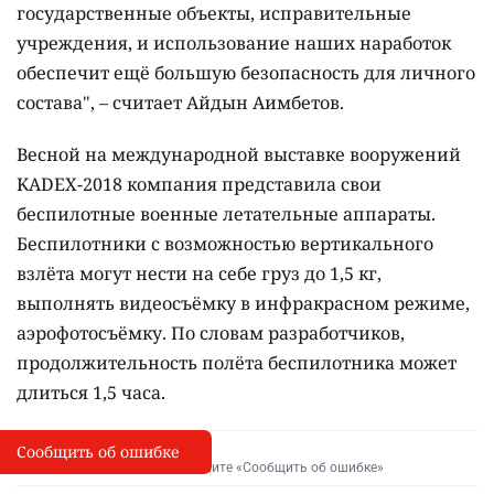
государственные объекты, исправительные
учреждения, и использование наших наработок
обеспечит ещё большую безопасность для личного
состава", – считает Айдын Аимбетов.
Весной на международной выставке вооружений
KADEX-2018 компания представила свои
беспилотные военные летательные аппараты.
Беспилотники с возможностью вертикального
взлёта могут нести на себе груз до 1,5 кг,
выполнять видеосъёмку в инфракрасном режиме,
аэрофотосъёмку. По словам разработчиков,
продолжительность полёта беспилотника может
длиться 1,5 часа.
Сообщить об ошибке
Сообщить об опечатке
I
Выделите фрагмент и нажмите «Сообщить об ошибке»