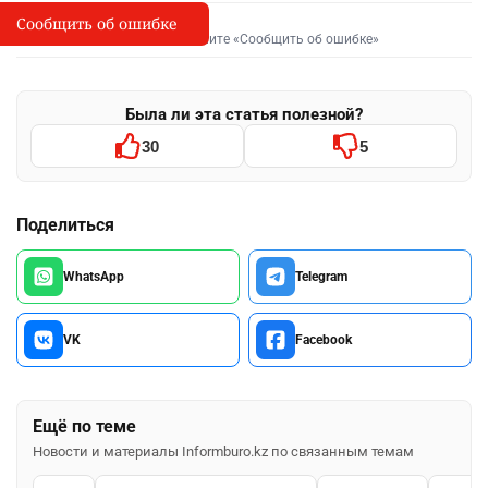
Сообщить об ошибке
Сообщить об опечатке
I
Выделите фрагмент и нажмите «Сообщить об ошибке»
Была ли эта статья полезной?
30
5
Поделиться
WhatsApp
Telegram
VK
Facebook
Ещё по теме
Новости и материалы Informburo.kz по связанным темам