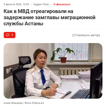
2360
5
21
5 августа 2026, 12:05
•
Кудрет Петр
•
официально
Как в МВД отреагировали на
😱 Солдат-срочник упал с четвёртого этажа
9
задержание замглавы миграционной
казармы в Конаевском гарнизоне
службы Астаны
2340
18
41
1
Написать автору
🌟 Впервые за 70 лет в Казахстане выпустили
10
тигра в его исторический ареал
2367
17
46
Алия Макаева / Фото Polisia.kz