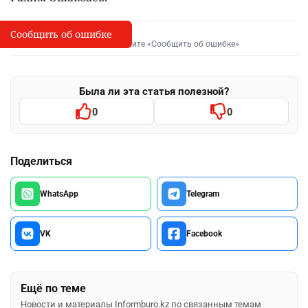
Сообщить об ошибке
Сообщить об опечатке
I
Выделите фрагмент и нажмите «Сообщить об ошибке»
Была ли эта статья полезной?
0
0
Поделиться
WhatsApp
Telegram
VK
Facebook
Ещё по теме
Новости и материалы Informburo.kz по связанным темам