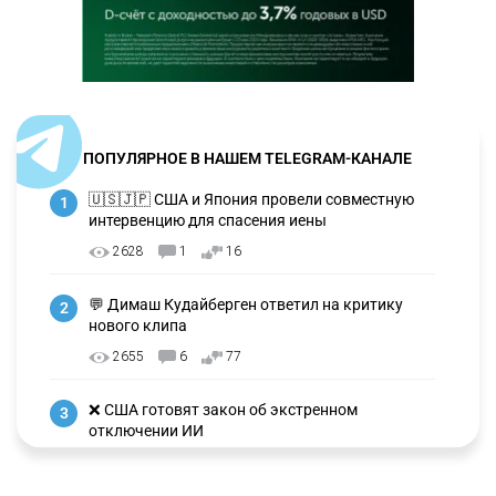
ПОПУЛЯРНОЕ В НАШЕМ TELEGRAM-КАНАЛЕ
🇺🇸🇯🇵 США и Япония провели совместную
1
интервенцию для спасения иены
2628
1
16
💬 Димаш Кудайберген ответил на критику
2
нового клипа
2655
6
77
❌ США готовят закон об экстренном
3
отключении ИИ
2690
1
39