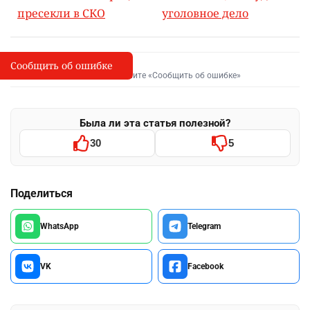
пресекли в СКО
уголовное дело
Сообщить об ошибке
Сообщить об опечатке
I
Выделите фрагмент и нажмите «Сообщить об ошибке»
Была ли эта статья полезной?
30
5
Поделиться
WhatsApp
Telegram
VK
Facebook