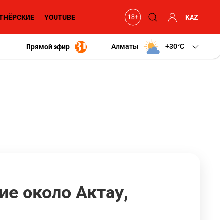
ТНЁРСКИЕ
YOUTUBE
KAZ
Алматы
+30
C
Прямой эфир
ие около Актау,