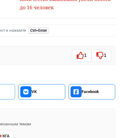
до 16 человек
ент и нажмите
Ctrl+Enter
1
1
VK
Facebook
 связанным темам
КГА