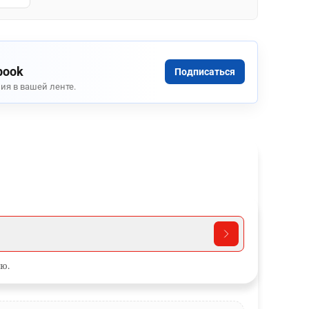
book
Подписаться
ия в вашей ленте.
ю.