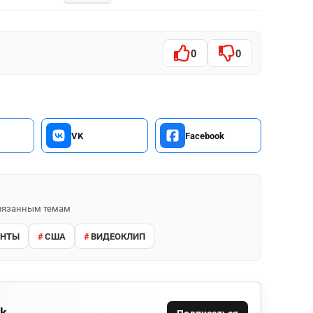
0
0
VK
Facebook
 связанным темам
АНТЫ
США
ВИДЕОКЛИП
ok