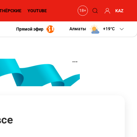
ТНЁРСКИЕ
YOUTUBE
KAZ
Алматы
+19
C
Прямой эфир
все