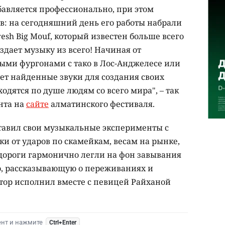
абавляется профессионально, при этом
в: на сегодняшний день его работы набрали
esh Big Mouf, который известен больше всего
оздает музыку из всего! Начиная от
ыми фургонами с тако в Лос-Анджелесе или
ует найденные звуки для создания своих
одятся по душе людям со всего мира", – так
нта на
сайте
алматинского фестиваля.
ставил свои музыкальные эксперименты с
 от ударов по скамейкам, весам на рынке,
дороги гармонично легли на фон завывания
ю, рассказывающую о переживаниях и
втор исполнил вместе с певицей Райханой
ент и нажмите
Ctrl+Enter