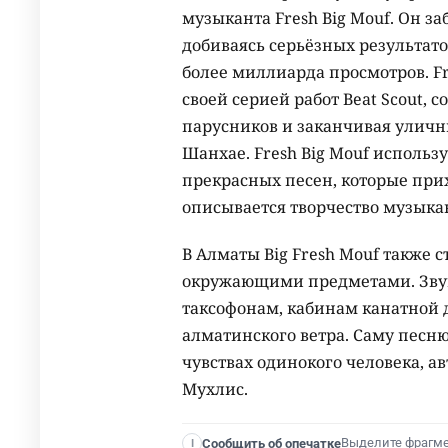
музыканта Fresh Big Mouf. Он з
добиваясь серьёзных результато
более миллиарда просмотров. Fr
своей серией работ Beat Scout, с
парусников и заканчивая уличн
Шанхае. Fresh Big Mouf использ
прекрасных песен, которые прих
описывается творчество музыка
В Алматы Big Fresh Mouf также 
окружающими предметами. Звуки
таксофонам, кабинам канатной 
алматинского ветра. Саму песн
чувствах одинокого человека, а
Мухлис.
Выделите фрагм
Сообщить об опечатке
I