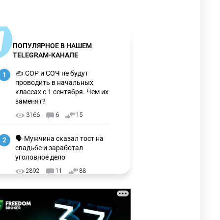
ПОПУЛЯРНОЕ В НАШЕМ
TELEGRAM-КАНАЛЕ
✍️ СОР и СОЧ не будут
1
проводить в начальных
классах с 1 сентября. Чем их
заменят?
3166
6
15
🗣 Мужчина сказал тост на
2
свадьбе и заработал
уголовное дело
2892
11
88
🗣 "Мама, я не хотела этого".
3
Переписку из телефона
Нурай Серикбай в день