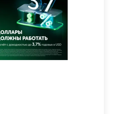
похищения зачитали в суде
2913
0
19
⚠️ Доброе утро, друзья!
4
Предлагаем обзор главных
новостей за 4 августа
2709
0
1
🗣Глава государства
5
направил телеграмму
соболезнования родным и
близким Халық қаһарманы
Ивана Гапича
2712
2
42
🇫🇷 Клуб ПСЖ объявил об
6
открытии своей футбольной
академии в Астане
2743
2
39