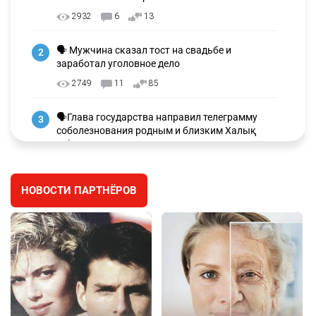
2932
6
13
🗣 Мужчина сказал тост на свадьбе и
2
заработал уголовное дело
2749
11
85
🗣Глава государства направил телеграмму
3
соболезнования родным и близким Халық
қаһарманы Ивана Гапича
2616
2
42
НОВОСТИ ПАРТНЁРОВ
🇫🇷 Клуб ПСЖ объявил об открытии своей
4
футбольной академии в Астане
2628
2
39
🇺🇸🇯🇵 США и Япония провели совместную
5
интервенцию для спасения иены
2686
1
16