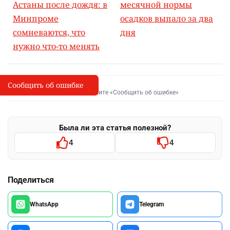
Астаны после дождя: в
месячной нормы
Минпроме
осадков выпало за два
сомневаются, что
дня
нужно что-то менять
Сообщить об ошибке
Сообщить об опечатке
I
Выделите фрагмент и нажмите «Сообщить об ошибке»
Была ли эта статья полезной?
4
4
Поделиться
WhatsApp
Telegram