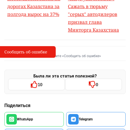
дорогах Казахстана за
Сажать в тюрьму
полгода вырос на 37%
"серых" автодилеров
призвал глава
Минторга Казахстана
Сообщить об ошибке
Сообщить об опечатке
I
Выделите фрагмент и нажмите «Сообщить об ошибке»
Была ли эта статья полезной?
10
0
Поделиться
WhatsApp
Telegram