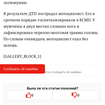
легковушки.
В результате ДТП пострадал мотоциклист. Его в
срочном порядке госпитализировали в БСМП. У
мужчины в двух местах сломана нога и
зафиксирована черепно-мозговая травма головы.
По словам очевидцев, мотоциклист ехал без
шлема.
[GALLERY_BLOCK_1]
Сообщить об ошибке
Сообщить об опечатке
I
Выделите фрагмент и нажмите «Сообщить об ошибке»
Была ли эта статья полезной?
0
0