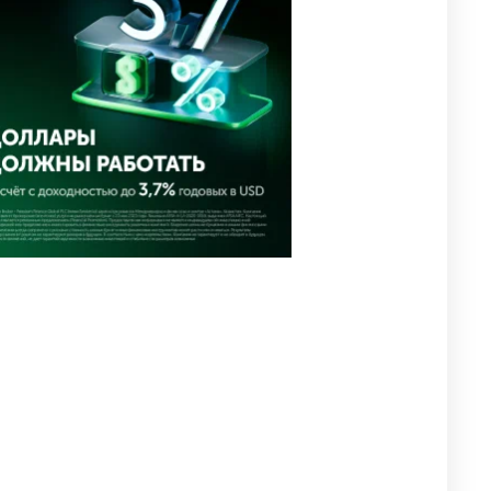
🗣 Мужчина сказал тост на
4
свадьбе и заработал
уголовное дело
2393
11
79
🗣Глава государства
5
направил телеграмму
соболезнования родным и
близким Халық қаһарманы
Ивана Гапича
2405
2
41
🩷 🚛 Wildberries построит
6
склады в Астане и Алматы.
Почему это важно для
логистики Казахстана
2286
3
48
🇫🇷 Клуб ПСЖ объявил об
7