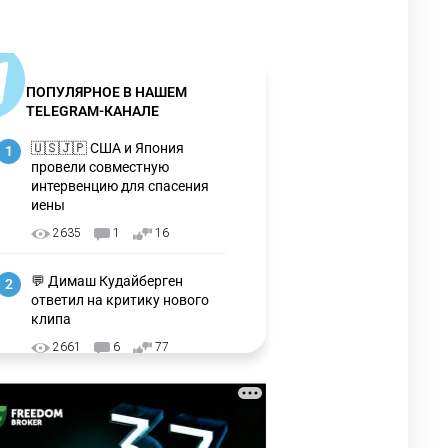
ПОПУЛЯРНОЕ В НАШЕМ
TELEGRAM-КАНАЛЕ
🇺🇸🇯🇵 США и Япония
1
провели совместную
интервенцию для спасения
иены
2635
1
16
💬 Димаш Кудайберген
2
ответил на критику нового
клипа
2661
6
77
❌ США готовят закон об
3
экстренном отключении ИИ
2697
1
39