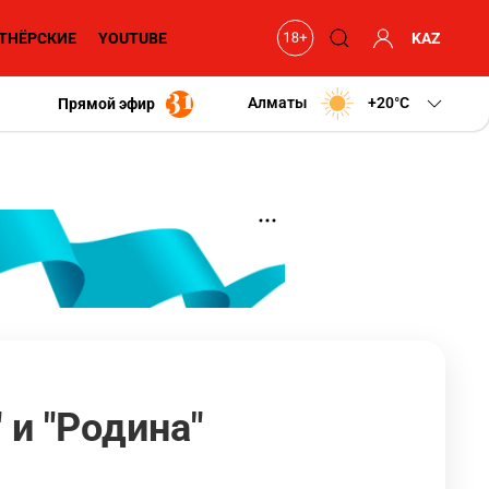
ТНЁРСКИЕ
YOUTUBE
KAZ
Алматы
+20
C
Прямой эфир
 и "Родина"