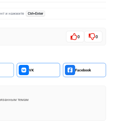
ент и нажмите
Ctrl+Enter
0
0
VK
Facebook
 связанным темам