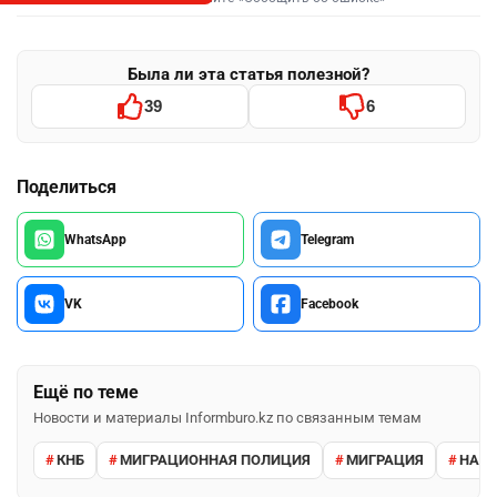
Была ли эта статья полезной?
39
6
Поделиться
WhatsApp
Telegram
VK
Facebook
Ещё по теме
Новости и материалы Informburo.kz по связанным темам
КНБ
МИГРАЦИОННАЯ ПОЛИЦИЯ
МИГРАЦИЯ
НАРУ