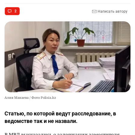
2366
3
50
2
Написать автору
🇫🇷 Клуб ПСЖ объявил об открытии своей
10
футбольной академии в Астане
2549
2
38
Алия Макаева / Фото Polisia.kz
Статью, по которой ведут расследование, в
ведомстве так и не назвали.
В МВД высказались о задержании заместителя