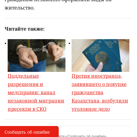
жительство.
Читайте также:
Поддельные
Против иностранца,
разрешения и
заявившего о покупке
медсправки: канал
гражданства
незаконной миграции
Казахстана, возбудили
пресекли в СКО
уголовное дело
Сообщить об ошибке
Сообщить об опечатке
I
Выделите фрагмент и нажмите «Сообщить об ошибке»