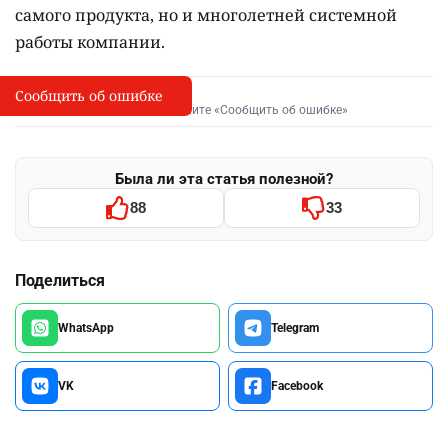
самого продукта, но и многолетней системной
работы компании.
Сообщить об ошибке
Сообщить об опечатке
I
Выделите фрагмент и нажмите «Сообщить об ошибке»
Была ли эта статья полезной?
88
33
Поделиться
WhatsApp
Telegram
VK
Facebook