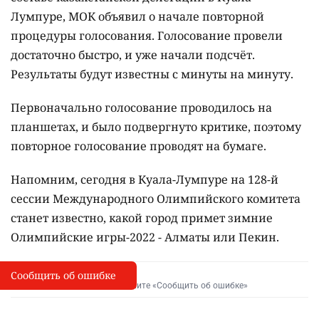
Лумпуре, МОК объявил о начале повторной
процедуры голосования. Голосование провели
достаточно быстро, и уже начали подсчёт.
Результаты будут известны с минуты на минуту.
Первоначально голосование проводилось на
планшетах, и было подвергнуто критике, поэтому
повторное голосование проводят на бумаге.
Напомним, сегодня в Куала-Лумпуре на 128-й
сессии Международного Олимпийского комитета
станет известно, какой город примет зимние
Олимпийские игры-2022 - Алматы или Пекин.
Сообщить об ошибке
Сообщить об опечатке
I
Выделите фрагмент и нажмите «Сообщить об ошибке»