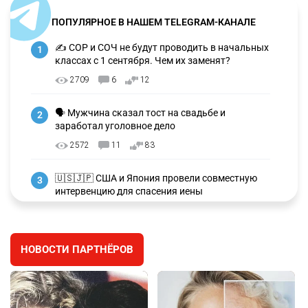
ПОПУЛЯРНОЕ В НАШЕМ TELEGRAM-КАНАЛЕ
✍️ СОР и СОЧ не будут проводить в начальных
1
классах с 1 сентября. Чем их заменят?
2709
6
12
🗣 Мужчина сказал тост на свадьбе и
2
заработал уголовное дело
2572
11
83
🇺🇸🇯🇵 США и Япония провели совместную
3
интервенцию для спасения иены
2661
1
16
💬 Димаш Кудайберген ответил на критику
4
НОВОСТИ ПАРТНЁРОВ
нового клипа
2687
6
77