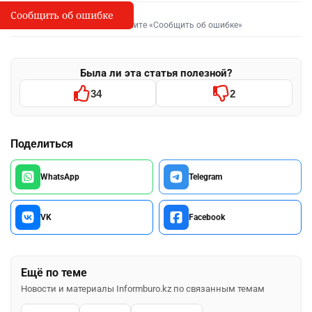
Сообщить об ошибке
Сообщить об опечатке
I
Выделите фрагмент и нажмите «Сообщить об ошибке»
Была ли эта статья полезной?
34
2
Поделиться
WhatsApp
Telegram
VK
Facebook
Ещё по теме
Новости и материалы Informburo.kz по связанным темам