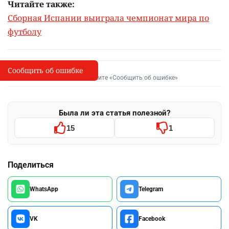
Читайте также:
Сборная Испании выиграла чемпионат мира по
футболу
Сообщить об ошибке
Сообщить об опечатке
I
Выделите фрагмент и нажмите «Сообщить об ошибке»
Была ли эта статья полезной?
15
1
Поделиться
WhatsApp
Telegram
VK
Facebook