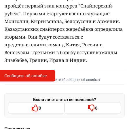
пройдёт первый этап конкурса "Снайперский
рубеж". Первыми стартуют военнослужащие
Монголии, Кыргызстана, Белоруссии и Армении.
Казахстанских снайперов жеребьёвка определила
вторыми. Они будут состязаться с
представителями команд Китая, России и
Венесуэлы. Третьими в борьбу вступят команды
Зимбабве, Греции, Ирана и Индии.
Сообщить об ошибке
Сообщить об опечатке
I
Выделите фрагмент и нажмите «Сообщить об ошибке»
Была ли эта статья полезной?
0
0
Поделиться