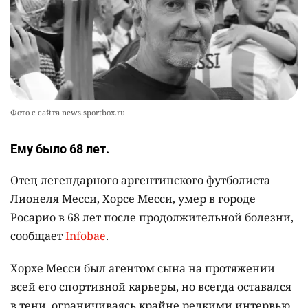
смягчении наказания для журналистки
Александры Алёховой
2374
0
29
Фото с сайта news.sportbox.ru
Ему было 68 лет.
Отец легендарного аргентинского футболиста
Лионеля Месси, Хорсе Месси, умер в городе
Росарио в 68 лет после продолжительной болезни,
сообщает
Infobae
.
Хорхе Месси был агентом сына на протяжении
всей его спортивной карьеры, но всегда оставался
в тени, ограничиваясь крайне редкими интервью