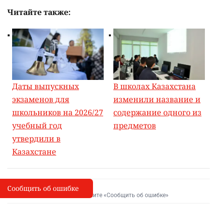
Читайте также:
Даты выпускных
В школах Казахстана
экзаменов для
изменили название и
школьников на 2026/27
содержание одного из
учебный год
предметов
утвердили в
Казахстане
Сообщить об ошибке
Сообщить об опечатке
I
Выделите фрагмент и нажмите «Сообщить об ошибке»