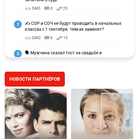
3345
0
25
✍️ СОР и СОЧ не будут проводить в начальных
2
классах с 1 сентября. Чем их заменят?
3340
6
15
🗣 Мужчина сказал тост на свадьбе и
3
заработал уголовное дело
3041
11
88
НОВОСТИ ПАРТНЁРОВ
🐏 Скота больше, а мясо дороже. Почему в
4
Казахстане продолжают расти цены на
баранину и конину
2740
5
18
⚠️ Доброе утро, друзья! Предлагаем обзор
5
главных новостей за 4 августа
2828
0
1