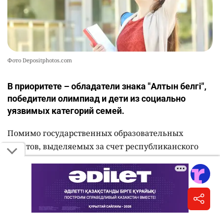
Фото Depositphotos.com
В приоритете – обладатели знака "Алтын белгі",
победители олимпиад и дети из социально
уязвимых категорий семей.
Помимо государственных образовательных
грантов, выделяемых за счет республиканского
бюджета и средств местных исполнительных
органов, высшие учебные заведения Казахстана
предоставляют абитуриентам собственные
образовательные гранты, скидки на оплату
обучения и именные стипендии,
сообщает