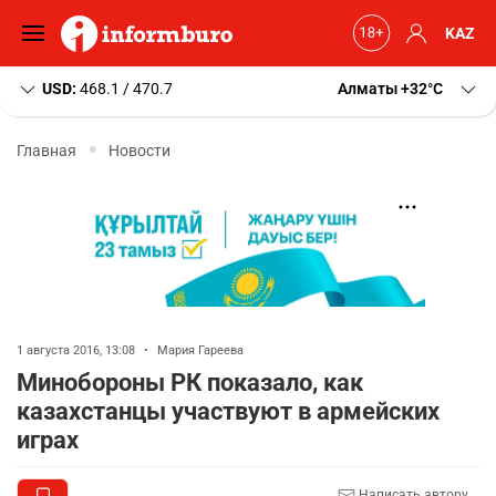
KAZ
USD:
468.1 / 470.7
Алматы
+32
C
Главная
Новости
1 августа 2016, 13:08
•
Мария Гареева
Минобороны РК показало, как
казахстанцы участвуют в армейских
играх
Написать автору