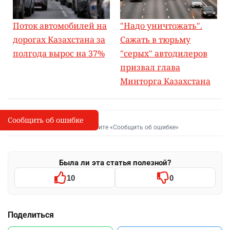
Поток автомобилей на
"Надо уничтожать".
дорогах Казахстана за
Сажать в тюрьму
полгода вырос на 37%
"серых" автодилеров
призвал глава
Минторга Казахстана
Сообщить об ошибке
Сообщить об опечатке
I
Выделите фрагмент и нажмите «Сообщить об ошибке»
Была ли эта статья полезной?
10
0
Поделиться