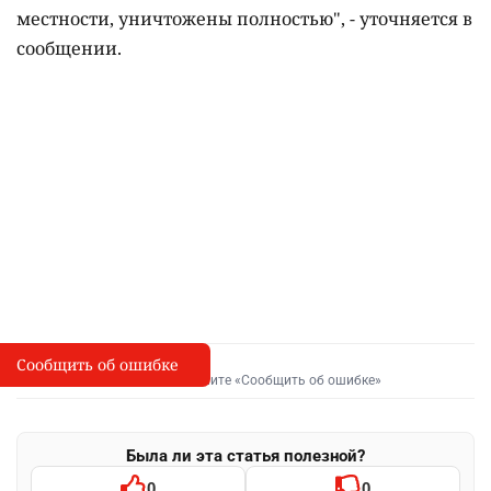
местности, уничтожены полностью", - уточняется в
сообщении.
Сообщить об ошибке
Сообщить об опечатке
I
Выделите фрагмент и нажмите «Сообщить об ошибке»
Была ли эта статья полезной?
0
0