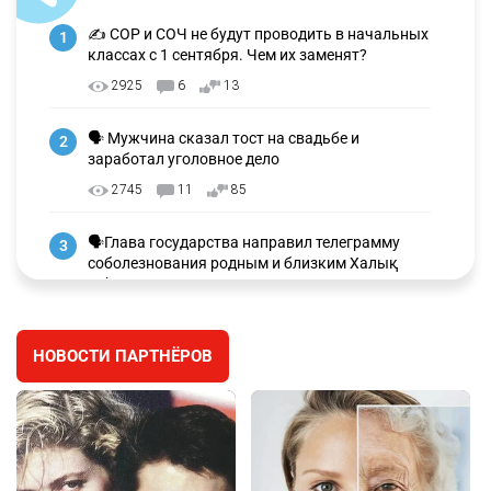
✍️ СОР и СОЧ не будут проводить в начальных
1
классах с 1 сентября. Чем их заменят?
2925
6
13
🗣 Мужчина сказал тост на свадьбе и
2
заработал уголовное дело
2745
11
85
🗣Глава государства направил телеграмму
3
соболезнования родным и близким Халық
қаһарманы Ивана Гапича
2613
2
41
НОВОСТИ ПАРТНЁРОВ
🇫🇷 Клуб ПСЖ объявил об открытии своей
4
футбольной академии в Астане
2623
2
39
🇺🇸🇯🇵 США и Япония провели совместную
5