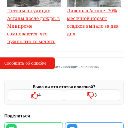
Потопы на улицах
Ливень в Астане: 70%
Астаны после дождя: в
месячной нормы
Минпроме
осадков выпало за два
сомневаются, что
дня
нужно что-то менять
Сообщить об ошибке
Сообщить об опечатке
I
Выделите фрагмент и нажмите «Сообщить об ошибке»
Была ли эта статья полезной?
4
3
Поделиться