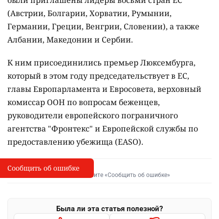
были приглашены лидеры восьми стран ЕС
(Австрии, Болгарии, Хорватии, Румынии,
Германии, Греции, Венгрии, Словении), а также
Албании, Македонии и Сербии.
К ним присоединились премьер Люксембурга,
который в этом году председательствует в ЕС,
главы Европарламента и Евросовета, верховный
комиссар ООН по вопросам беженцев,
руководители европейского пограничного
агентства "Фронтекс" и Европейской службы по
предоставлению убежища (EASO).
Сообщить об ошибке
Сообщить об опечатке
I
Выделите фрагмент и нажмите «Сообщить об ошибке»
Была ли эта статья полезной?