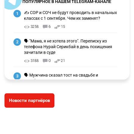
ПОПУЛЯРНОЕ В НАШЕМ TELEGRAM-КАНАЛЕ
✍️ СОР и СОЧ не будут проводить в начальных
1
классах с 1 сентября. Чем их заменят?
3258
6
15
🗣 "Мама, я не хотела этого". Переписку из
2
телефона Нурай Серикбай в день похищения
зачитали в суде
3188
0
21
🗣 Мужчина сказал тост на свадьбе и
3
заработал уголовное дело
2988
11
88
Новости партнёров
🐏 Скота больше, а мясо дороже. Почему в
4
Казахстане продолжают расти цены на
баранину и конину
2648
5
17