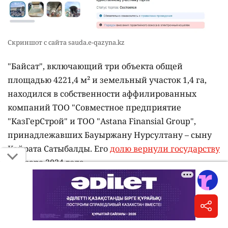
Скриншот с сайта sauda.e-qazyna.kz
"Байсат", включающий три объекта общей
площадью 4221,4 м² и земельный участок 1,4 га,
находился в собственности аффилированных
компаний ТОО "Совместное предприятие
"КазГерСтрой" и ТОО "Astana Finansial Group",
принадлежавших Бауыржану Нурсултану – сыну
Кайрата Сатыбалды. Его
долю вернули государству
в январе 2024 года.
В рамках досудебного расследования Кайрат
Сатыбалды добровольно передал государству
большую часть рынка. На баланс Компании по
управлению возвращёнными активами объект