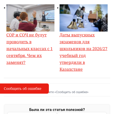
СОР и СОЧ не будут
Даты выпускных
проводить в
экзаменов для
начальных классах с 1
школьников на 2026/27
сентября. Чем их
учебный год
заменят?
утвердили в
Казахстане
Сообщить об ошибке
Сообщить об опечатке
I
Выделите фрагмент и нажмите «Сообщить об ошибке»
Была ли эта статья полезной?