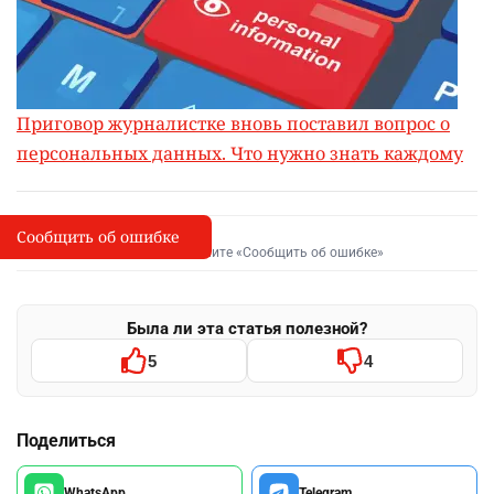
Приговор журналистке вновь поставил вопрос о
персональных данных. Что нужно знать каждому
Сообщить об ошибке
Сообщить об опечатке
I
Выделите фрагмент и нажмите «Сообщить об ошибке»
Была ли эта статья полезной?
5
4
Поделиться
WhatsApp
Telegram