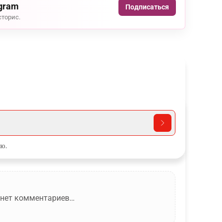
agram
Подписаться
сторис.
ю.
 нет комментариев…