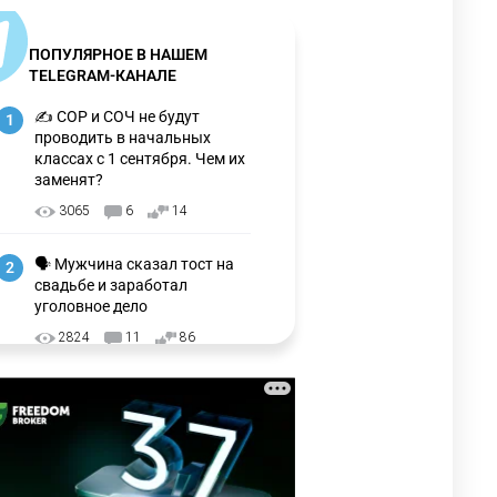
ПОПУЛЯРНОЕ В НАШЕМ
TELEGRAM-КАНАЛЕ
✍️ СОР и СОЧ не будут
1
проводить в начальных
классах с 1 сентября. Чем их
заменят?
3065
6
14
🗣 Мужчина сказал тост на
2
свадьбе и заработал
уголовное дело
2824
11
86
⚠️ Доброе утро, друзья!
3
Предлагаем обзор главных
новостей за 4 августа
2646
0
1