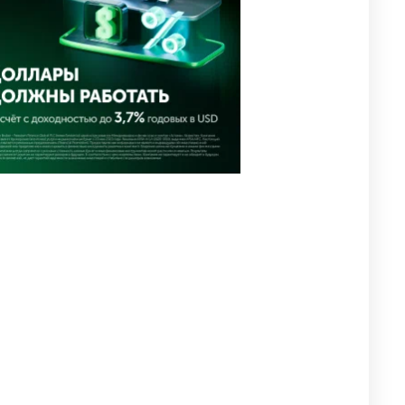
🗣Глава государства
4
направил телеграмму
соболезнования родным и
близким Халық қаһарманы
Ивана Гапича
2673
2
42
🇫🇷 Клуб ПСЖ объявил об
5
открытии своей футбольной
академии в Астане
2661
2
39
🚗 Казахстанцев убедили
6
оформить автокредиты за
вознаграждение
2643
0
11
🇺🇸🇯🇵 США и Япония
7
провели совместную
интервенцию для спасения