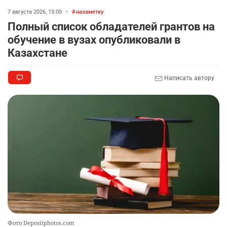
7 августа 2026, 15:00
•
назаметку
💻 В школах Казахстана изменили название и
8
Полный список обладателей грантов на
содержание некоторых предметов
обучение в вузах опубликовали в
2329
3
17
Казахстане
🏇 В Астане наказали мужчину, который ездил
9
Написать автору
верхом на лошади
2307
2
37
🤝 Токаев принял главу холдинга "Байтерек"
10
2363
1
22
Фото Depositphotos.com