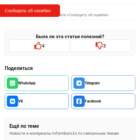
Сообщить об ошибке
Сообщить об опечатке
I
Выделите фрагмент и нажмите «Сообщить об ошибке»
Была ли эта статья полезной?
4
3
Поделиться
WhatsApp
Telegram
VK
Facebook
Ещё по теме
Новости и материалы Informburo.kz по связанным темам