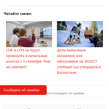
Читайте также:
СОР и СОЧ не будут
Даты выпускных
проводить в начальных
экзаменов для
классах с 1 сентября. Чем
школьников на 2026/27
их заменят?
учебный год утвердили в
Казахстане
Сообщить об ошибке
Сообщить об опечатке
I
Выделите фрагмент и нажмите «Сообщить об ошибке»