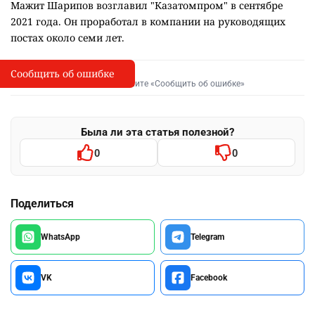
Мажит Шарипов возглавил "Казатомпром" в сентябре
2021 года. Он проработал в компании на руководящих
постах около семи лет.
Сообщить об ошибке
Сообщить об опечатке
I
Выделите фрагмент и нажмите «Сообщить об ошибке»
Была ли эта статья полезной?
0
0
Поделиться
WhatsApp
Telegram
VK
Facebook