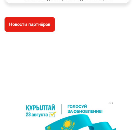
зачитали в суде
2887
0
19
Новости партнёров
⚠️ Доброе утро, друзья! Предлагаем обзор
4
главных новостей за 4 августа
2704
0
1
🗣Глава государства направил телеграмму
5
соболезнования родным и близким Халық
қаһарманы Ивана Гапича
2709
2
42
🇫🇷 Клуб ПСЖ объявил об открытии своей
6
футбольной академии в Астане
2732
2
39
🚗 Казахстанцев убедили оформить
7
автокредиты за вознаграждение
2696
0
11