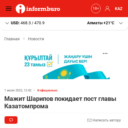
KAZ
USD:
468.3 / 470.9
Алматы
+21
C
Главная
Новости
1 июля 2022, 12:42
•
официально
Мажит Шарипов покидает пост главы
Казатомпрома
Написать автору