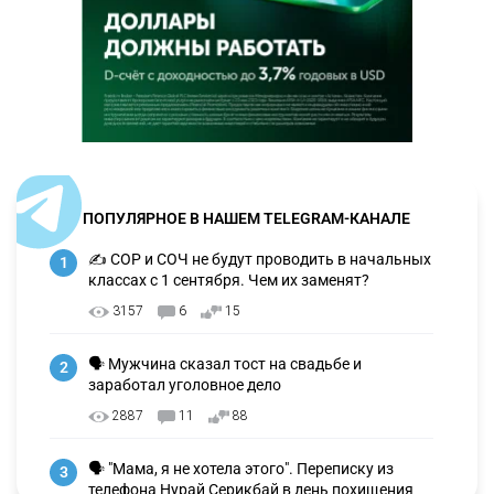
ПОПУЛЯРНОЕ В НАШЕМ TELEGRAM-КАНАЛЕ
✍️ СОР и СОЧ не будут проводить в начальных
1
классах с 1 сентября. Чем их заменят?
3157
6
15
🗣 Мужчина сказал тост на свадьбе и
2
заработал уголовное дело
2887
11
88
🗣 "Мама, я не хотела этого". Переписку из
3
телефона Нурай Серикбай в день похищения