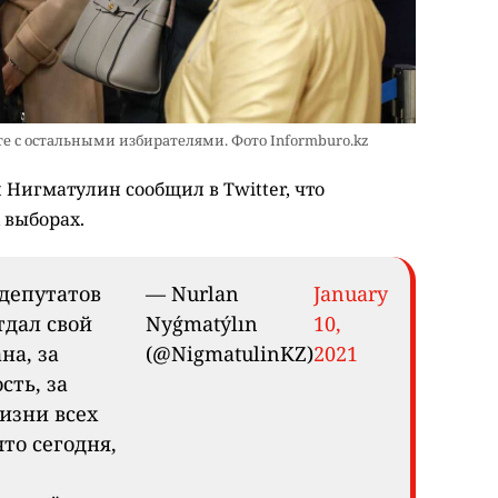
е с остальными избирателями. Фото Informburo.kz
Нигматулин сообщил в Twitter, что
 выборах.
 депутатов
— Nurlan
January
дал свой
Nyǵmatýlın
10,
на, за
(@NigmatulinKZ)
2021
сть, за
изни всех
то сегодня,