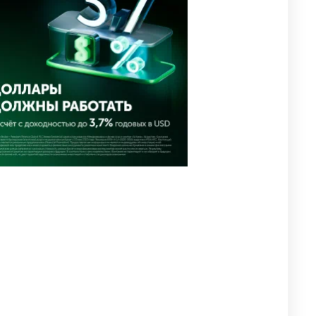
уголовное дело
3038
11
88
🐏 Скота больше, а мясо
4
дороже. Почему в
Казахстане продолжают
расти цены на баранину и
конину
2731
5
18
⚠️ Доброе утро, друзья!
5
Предлагаем обзор главных
новостей за 4 августа
2823
0
1
🗣Глава государства
6
направил телеграмму
соболезнования родным и
близким Халық қаһарманы
Ивана Гапича