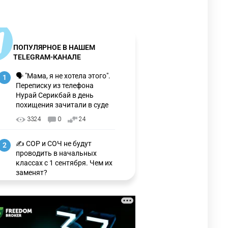
ПОПУЛЯРНОЕ В НАШЕМ
TELEGRAM-КАНАЛЕ
🗣 "Мама, я не хотела этого".
1
Переписку из телефона
Нурай Серикбай в день
похищения зачитали в суде
3324
0
24
✍️ СОР и СОЧ не будут
2
проводить в начальных
классах с 1 сентября. Чем их
заменят?
3333
6
15
🗣 Мужчина сказал тост на
3
свадьбе и заработал