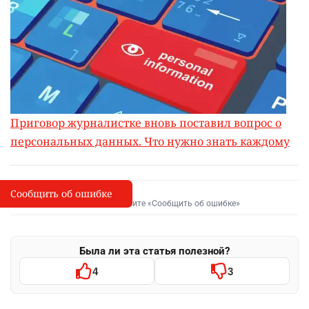
Приговор журналистке вновь поставил вопрос о
персональных данных. Что нужно знать каждому
Сообщить об ошибке
Сообщить об опечатке
I
Выделите фрагмент и нажмите «Сообщить об ошибке»
Была ли эта статья полезной?
4
3