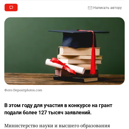
🏇 В Астане наказали мужчину, который ездил
9
Написать автору
верхом на лошади
2309
2
37
🤝 Токаев принял главу холдинга "Байтерек"
10
2365
1
22
Фото Depositphotos.com
В этом году для участия в конкурсе на грант
подали более 127 тысяч заявлений.
Министерство науки и высшего образования