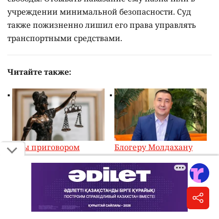
учреждении минимальной безопасности. Суд
также пожизненно лишил его права управлять
транспортными средствами.
Читайте также:
"Мы приговором
Блогеру Молдахану
довольны". Адвокат
вынесли приговор по
отца погибшей в ДТП
делу о публикациях
на Аль-Фараби
после ДТП на Аль-
девушки о решении
Фараби
суда