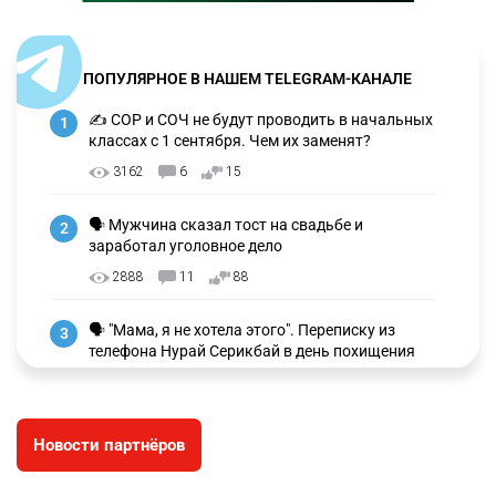
ПОПУЛЯРНОЕ В НАШЕМ TELEGRAM-КАНАЛЕ
✍️ СОР и СОЧ не будут проводить в начальных
1
классах с 1 сентября. Чем их заменят?
3162
6
15
🗣 Мужчина сказал тост на свадьбе и
2
заработал уголовное дело
2888
11
88
🗣 "Мама, я не хотела этого". Переписку из
3
телефона Нурай Серикбай в день похищения
зачитали в суде
2897
0
19
Новости партнёров
⚠️ Доброе утро, друзья! Предлагаем обзор
4
главных новостей за 4 августа