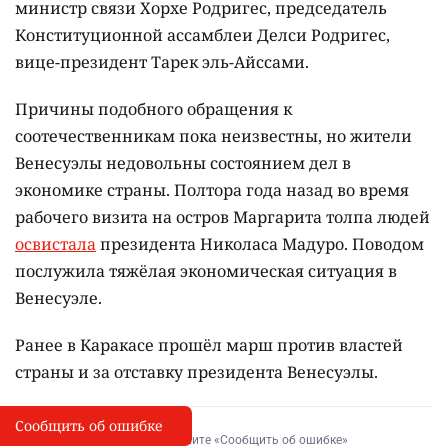
министр связи Хорхе Родригес, председатель
Конституционной ассамблеи Делси Родригес,
вице-президент Тарек эль-Айссами.
Причины подобного обращения к
соотечественникам пока неизвестны, но жители
Венесуэлы недовольны состоянием дел в
экономике страны. Полтора года назад во время
рабочего визита на остров Маргарита толпа людей
освистала
президента Николаса Мадуро. Поводом
послужила тяжёлая экономическая ситуация в
Венесуэле.
Ранее в Каракасе прошёл марш против властей
страны и за отставку президента Венесуэлы.
Сообщить об ошибке
Сообщить об опечатке
I
Выделите фрагмент и нажмите «Сообщить об ошибке»