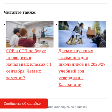
Читайте также:
СОР и СОЧ не будут
Даты выпускных
проводить в
экзаменов для
начальных классах с 1
школьников на 2026/27
сентября. Чем их
учебный год
заменят?
утвердили в
Казахстане
Сообщить об ошибке
Сообщить об опечатке
I
Выделите фрагмент и нажмите «Сообщить об ошибке»