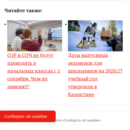
Читайте также:
СОР и СОЧ не будут
Даты выпускных
проводить в
экзаменов для
начальных классах с 1
школьников на 2026/27
сентября. Чем их
учебный год
заменят?
утвердили в
Казахстане
Сообщить об ошибке
Сообщить об опечатке
I
Выделите фрагмент и нажмите «Сообщить об ошибке»