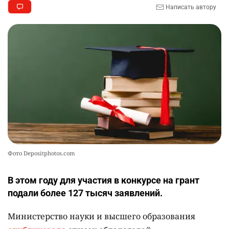
9
Написать автору
верхом на лошади
2322
2
37
📹 В семи турмаршрутах Бурабая
10
устанавливают поворотные камеры с
видеоаналитикой
2315
1
21
Фото Depositphotos.com
В этом году для участия в конкурсе на грант
подали более 127 тысяч заявлений.
Министерство науки и высшего образования