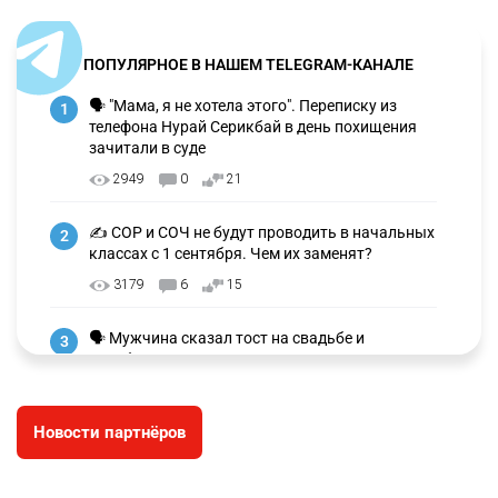
ПОПУЛЯРНОЕ В НАШЕМ TELEGRAM-КАНАЛЕ
🗣 "Мама, я не хотела этого". Переписку из
1
телефона Нурай Серикбай в день похищения
зачитали в суде
2949
0
21
✍️ СОР и СОЧ не будут проводить в начальных
2
классах с 1 сентября. Чем их заменят?
3179
6
15
🗣 Мужчина сказал тост на свадьбе и
3
заработал уголовное дело
2908
11
88
Новости партнёров
⚠️ Доброе утро, друзья! Предлагаем обзор
4
главных новостей за 4 августа
2723
0
1