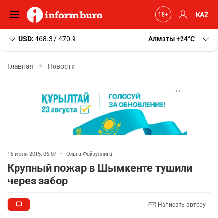
KAZ
USD:
468.3 / 470.9
Алматы
+24
C
Главная
Новости
16 июля 2015, 06:07
•
Ольга Файзуллина
Крупный пожар в Шымкенте тушили
через забор
Написать автору