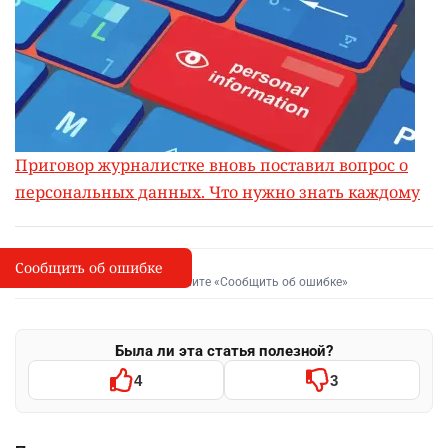
Приговор журналистке вновь поставил вопрос о
персональных данных. Что нужно знать каждому
Сообщить об ошибке
Сообщить об опечатке
I
Выделите фрагмент и нажмите «Сообщить об ошибке»
Была ли эта статья полезной?
4
3