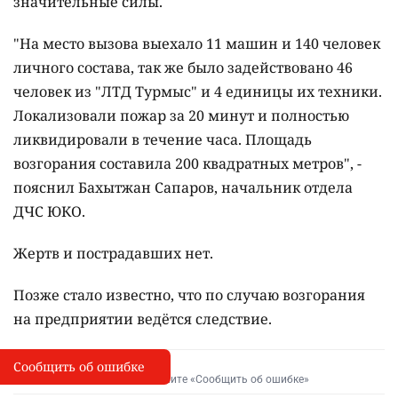
значительные силы.
"На место вызова выехало 11 машин и 140 человек
личного состава, так же было задействовано 46
человек из "ЛТД Турмыс" и 4 единицы их техники.
Локализовали пожар за 20 минут и полностью
ликвидировали в течение часа. Площадь
возгорания составила 200 квадратных метров", -
пояснил Бахытжан Сапаров, начальник отдела
ДЧС ЮКО.
Жертв и пострадавших нет.
Позже стало известно, что по случаю возгорания
на предприятии ведётся следствие.
Сообщить об ошибке
Сообщить об опечатке
I
Выделите фрагмент и нажмите «Сообщить об ошибке»