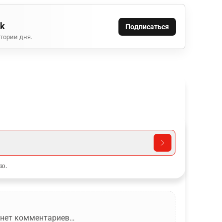
ok
Подписаться
тории дня.
ю.
 нет комментариев…