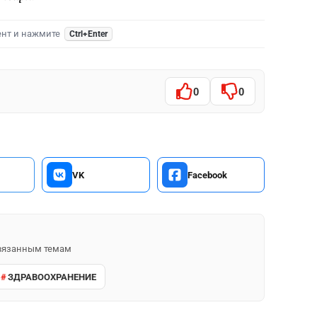
ент и нажмите
Ctrl+Enter
0
0
VK
Facebook
 связанным темам
ЗДРАВООХРАНЕНИЕ