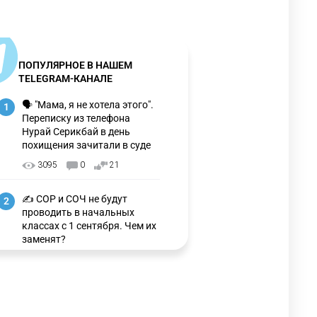
ПОПУЛЯРНОЕ В НАШЕМ
TELEGRAM-КАНАЛЕ
🗣 "Мама, я не хотела этого".
1
Переписку из телефона
Нурай Серикбай в день
похищения зачитали в суде
3095
0
21
✍️ СОР и СОЧ не будут
2
проводить в начальных
классах с 1 сентября. Чем их
заменят?
3225
6
15
🗣 Мужчина сказал тост на
3
свадьбе и заработал