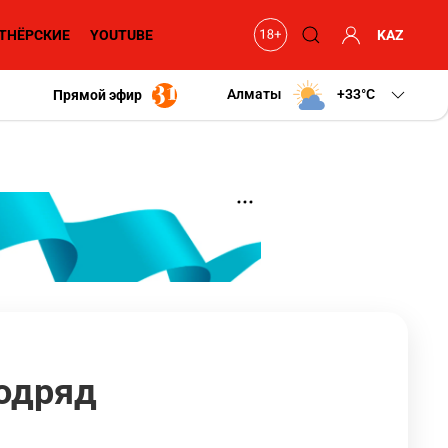
ТНЁРСКИЕ
YOUTUBE
KAZ
Алматы
+33
C
Прямой эфир
подряд