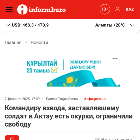
KAZ
USD:
468.3 / 470.9
Алматы
+28
C
Главная
Новости
7 февраля 2025, 17:39
•
Гулима Таджибаева
•
официально
Командиру взвода, заставлявшему
солдат в Актау есть окурки, ограничили
свободу
Написать автору