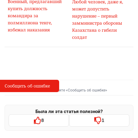
Военный, предлагавший
Любой человек, даже я,
купить должность
может допустить
командира за
нарушение – первый
полмиллиона тенге,
замминистра обороны
избежал наказания
Казахстана о гибели
солдат
Сообщить об ошибке
Сообщить об опечатке
I
Выделите фрагмент и нажмите «Сообщить об ошибке»
Была ли эта статья полезной?
8
1