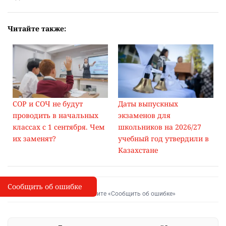
Читайте также:
СОР и СОЧ не будут
Даты выпускных
проводить в начальных
экзаменов для
классах с 1 сентября. Чем
школьников на 2026/27
их заменят?
учебный год утвердили в
Казахстане
Сообщить об ошибке
Сообщить об опечатке
I
Выделите фрагмент и нажмите «Сообщить об ошибке»