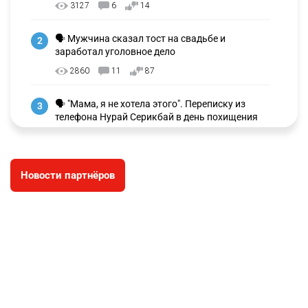
3127
6
14
🗣 Мужчина сказал тост на свадьбе и
2
заработал уголовное дело
2860
11
87
🗣 "Мама, я не хотела этого". Переписку из
3
телефона Нурай Серикбай в день похищения
зачитали в суде
2673
0
18
Новости партнёров
⚠️ Доброе утро, друзья! Предлагаем обзор
4
главных новостей за 4 августа
2682
0
1
🗣Глава государства направил телеграмму
5
соболезнования родным и близким Халық
қаһарманы Ивана Гапича
2690
2
42