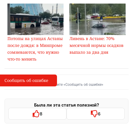
Потопы на улицах Астаны
Ливень в Астане: 70%
после дождя: в Минпроме
месячной нормы осадков
сомневаются, что нужно
выпало за два дня
что-то менять
Сообщить об ошибке
Сообщить об опечатке
I
Выделите фрагмент и нажмите «Сообщить об ошибке»
Была ли эта статья полезной?
8
6