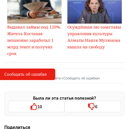
Выдавал займы под 120%.
Осуждённая экс-замглавы
Житель Костаная
управления культуры
незаконно заработал 1
Алматы Наиля Мулюкова
млрд тенге и получил
вышла на свободу
срок
Сообщить об ошибке
Сообщить об опечатке
I
Выделите фрагмент и нажмите «Сообщить об ошибке»
Была ли эта статья полезной?
10
6
Поделиться