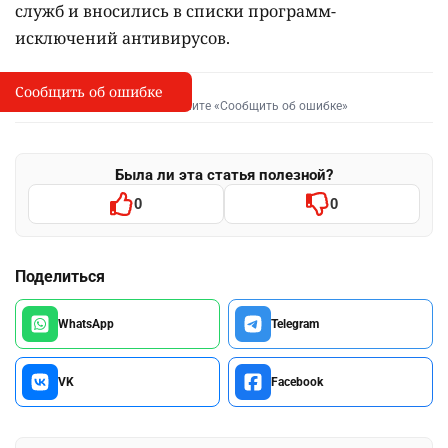
служб и вносились в списки программ-
исключений антивирусов.
Сообщить об ошибке
Сообщить об опечатке
I
Выделите фрагмент и нажмите «Сообщить об ошибке»
Была ли эта статья полезной?
0
0
Поделиться
WhatsApp
Telegram
VK
Facebook