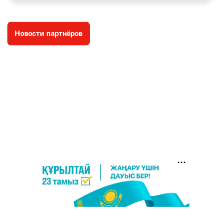
қаһарманы Ивана Гапича
2635
2
42
Новости партнёров
🇫🇷 Клуб ПСЖ объявил об открытии своей
4
футбольной академии в Астане
2634
2
39
🇺🇸🇯🇵 США и Япония провели совместную
5
интервенцию для спасения иены
2693
1
16
💬 Димаш Кудайберген ответил на критику
6
нового клипа
2722
6
77
🐏 Скота больше, а мясо дороже. Почему в
7
Казахстане продолжают расти цены на
баранину и конину
2430
5
17