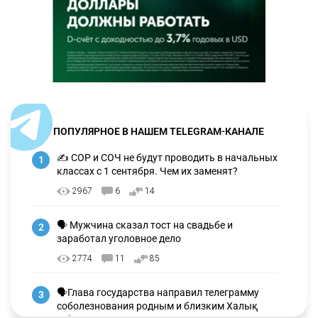
ПОПУЛЯРНОЕ В НАШЕМ TELEGRAM-КАНАЛЕ
✍️ СОР и СОЧ не будут проводить в начальных
1
классах с 1 сентября. Чем их заменят?
2967
6
14
🗣 Мужчина сказал тост на свадьбе и
2
заработал уголовное дело
2774
11
85
🗣Глава государства направил телеграмму
3
соболезнования родным и близким Халық