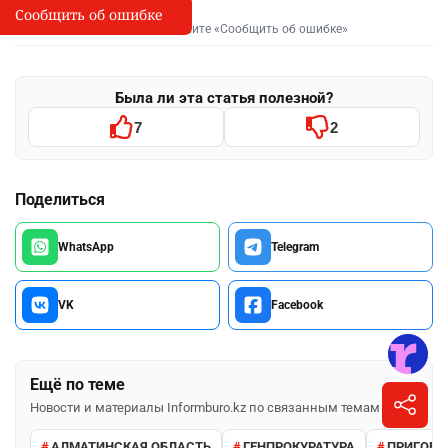
Сообщить об ошибке
Сообщить об опечатке
I
Выделите фрагмент и нажмите «Сообщить об ошибке»
Была ли эта статья полезной?
7
2
Поделиться
WhatsApp
Telegram
VK
Facebook
Ещё по теме
Новости и материалы Informburo.kz по связанным темам
АЛМАТИНСКАЯ ОБЛАСТЬ
ГЕНПРОКУРАТУРА
ПРИГОВО