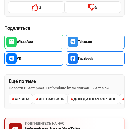
6
5
Поделиться
WhatsApp
Telegram
VK
Facebook
Ещё по теме
Новости и материалы Informburo.kz по связанным темам
АСТАНА
АВТОМОБИЛЬ
ДОЖДИ В КАЗАХСТАНЕ
М
ПОДПИШИТЕСЬ НА НАС