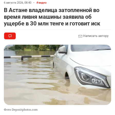
6 августа 2026, 08:40
•
видео
🗣 620 человек освободили из колоний по
8
В Астане владелица затопленной во
амнистии
время ливня машины заявила об
2328
3
18
ущербе в 30 млн тенге и готовит иск
🏠 Оправданному пастуху из Актобе подарили
9
Написать автору
квартиру
2321
7
71
🎬 Умер известный казахстанский
10
кинорежиссёр Ардак Амиркулов
2304
0
50
Фото Depositphotos.com