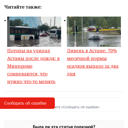
Читайте также:
Потопы на улицах
Ливень в Астане: 70%
Астаны после дождя: в
месячной нормы
Минпроме
осадков выпало за два
сомневаются, что
дня
нужно что-то менять
Сообщить об ошибке
Сообщить об опечатке
I
Выделите фрагмент и нажмите «Сообщить об ошибке»
Была ли эта статья полезной?