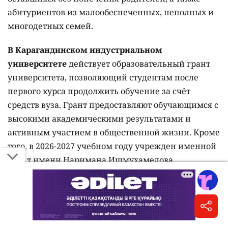
абитуриентов из малообеспеченных, неполных и
многодетных семей.
В Карагандинском индустриальном
университете
действует образовательный грант
университета, позволяющий студентам после
первого курса продолжить обучение за счёт
средств вуза. Грант предоставляют обучающимся с
высокими академическими результатами и
активным участием в общественной жизни. Кроме
того, в 2026-2027 учебном году учрежден именной
грант имени Наримана Ишмухамедова,
предусматривающий полную оплату обучения и
ежемесячную стипендию в размере 150 тысяч
тенге.
Satbayev University
для талантливой молодежи из