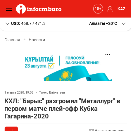
KAZ
USD:
468.7 / 471.3
Алматы
+20
C
Главная
Новости
1 марта 2020, 19:03
•
Тимур Байкетаев
КХЛ: "Барыс" разгромил "Металлург" в
первом матче плей-офф Кубка
Гагарина-2020
Написать автору