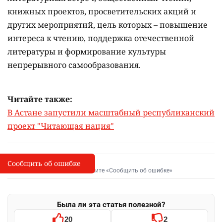
книжных проектов, просветительских акций и
других мероприятий, цель которых –
повышение
интереса к чтению, поддержка отечественной
литературы и формирование культуры
непрерывного самообразования.
Читайте также:
В Астане запустили масштабный республиканский
проект "Читающая нация"
Сообщить об ошибке
Сообщить об опечатке
I
Выделите фрагмент и нажмите «Сообщить об ошибке»
Была ли эта статья полезной?
20
2