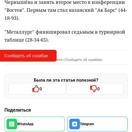
Чернышёва и занять второе место в конференции
"Восток". Первым там стал казанский "Ак Барс" (44-
18-93).
"Металлург" финишировал седьмым в турнирной
таблице (28-34-65).
Сообщить об ошибке
Сообщить об опечатке
I
Выделите фрагмент и нажмите «Сообщить об ошибке»
Была ли эта статья полезной?
0
0
Поделиться
WhatsApp
Telegram