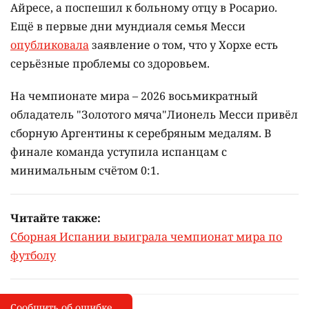
Айресе, а поспешил к больному отцу в Росарио.
Ещё в первые дни мундиаля семья Месси
опубликовала
заявление о том, что у Хорхе есть
серьёзные проблемы со здоровьем.
На чемпионате мира – 2026 восьмикратный
обладатель "Золотого мяча"Лионель Месси привёл
сборную Аргентины к серебряным медалям. В
финале команда уступила испанцам с
минимальным счётом 0:1.
Читайте также:
Сборная Испании выиграла чемпионат мира по
футболу
Сообщить об ошибке
Сообщить об опечатке
I