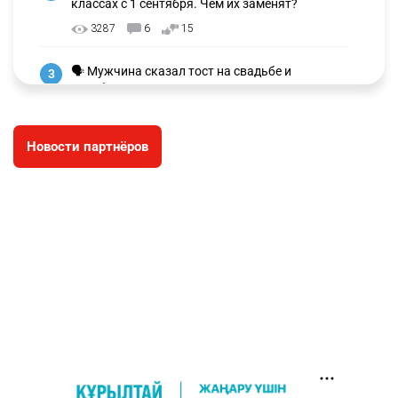
классах с 1 сентября. Чем их заменят?
3287
6
15
🗣 Мужчина сказал тост на свадьбе и
3
заработал уголовное дело
3011
11
88
Новости партнёров
🐏 Скота больше, а мясо дороже. Почему в
4
Казахстане продолжают расти цены на
баранину и конину
2682
5
18
⚠️ Доброе утро, друзья! Предлагаем обзор
5
главных новостей за 4 августа
2794
0
1
🗣Глава государства направил телеграмму
6
соболезнования родным и близким Халық
қаһарманы Ивана Гапича