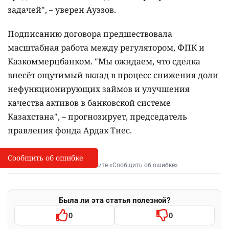
задачей", – уверен Ауэзов.
Подписанию договора предшествовала
масштабная работа между регулятором, ФПК и
Казкоммерцбанком. "Мы ожидаем, что сделка
внесёт ощутимый вклад в процесс снижения доли
нефункционирующих займов и улучшения
качества активов в банковской системе
Казахстана", – прогнозирует, председатель
правления фонда Ардак Тиес.
Сообщить об ошибке
Сообщить об опечатке
I
Выделите фрагмент и нажмите «Сообщить об ошибке»
Была ли эта статья полезной?
0
0