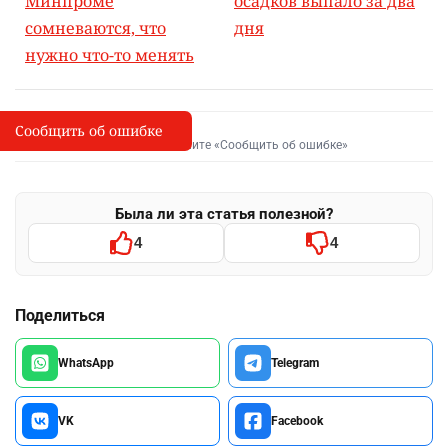
Минпроме
осадков выпало за два
сомневаются, что
дня
нужно что-то менять
Сообщить об ошибке
Сообщить об опечатке
I
Выделите фрагмент и нажмите «Сообщить об ошибке»
Была ли эта статья полезной?
4
4
Поделиться
WhatsApp
Telegram
VK
Facebook