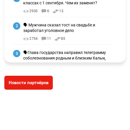
классах с 1 сентября. Чем их заменят?
2935
6
13
🗣 Мужчина сказал тост на свадьбе и
2
заработал уголовное дело
2754
11
85
🗣Глава государства направил телеграмму
3
соболезнования родным и близким Халық
қаһарманы Ивана Гапича
2618
2
42
Новости партнёров
🇫🇷 Клуб ПСЖ объявил об открытии своей
4
футбольной академии в Астане
2629
2
39
🇺🇸🇯🇵 США и Япония провели совместную
5
интервенцию для спасения иены
2686
1
16