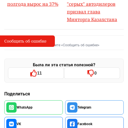
полгода вырос на 37%
"серых" автодилеров
призвал глава
Минторга Казахстана
Сообщить об ошибке
Сообщить об опечатке
I
Выделите фрагмент и нажмите «Сообщить об ошибке»
Была ли эта статья полезной?
11
0
Поделиться
WhatsApp
Telegram
VK
Facebook