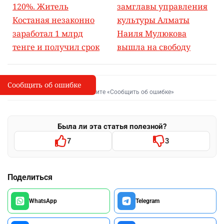
120%. Житель
замглавы управления
Костаная незаконно
культуры Алматы
заработал 1 млрд
Наиля Мулюкова
тенге и получил срок
вышла на свободу
Сообщить об ошибке
Сообщить об опечатке
I
Выделите фрагмент и нажмите «Сообщить об ошибке»
Была ли эта статья полезной?
7
3
Поделиться
WhatsApp
Telegram