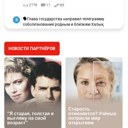
2779
11
85
🗣Глава государства направил телеграмму
3
соболезнования родным и близким Халық
қаһарманы Ивана Гапича
2637
2
42
НОВОСТИ ПАРТНЁРОВ
🇫🇷 Клуб ПСЖ объявил об открытии своей
4
футбольной академии в Астане
2636
2
39
🇺🇸🇯🇵 США и Япония провели совместную
5
интервенцию для спасения иены
2693
1
16
💬 Димаш Кудайберген ответил на критику
6
нового клипа
2722
6
77