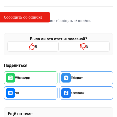
Сообщить об ошибке
Сообщить об опечатке
I
Выделите фрагмент и нажмите «Сообщить об ошибке»
Была ли эта статья полезной?
6
5
Поделиться
WhatsApp
Telegram
VK
Facebook
Ещё по теме