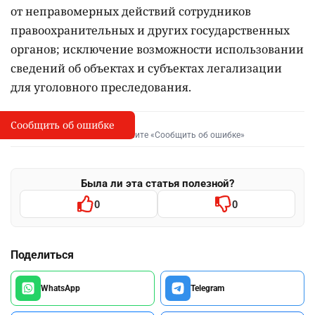
от неправомерных действий сотрудников
правоохранительных и других государственных
органов; исключение возможности использовании
сведений об объектах и субъектах легализации
для уголовного преследования.
Сообщить об ошибке
Сообщить об опечатке
I
Выделите фрагмент и нажмите «Сообщить об ошибке»
Была ли эта статья полезной?
0
0
Поделиться
WhatsApp
Telegram