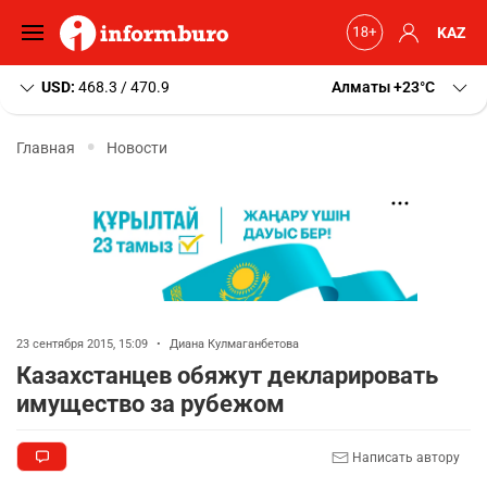
KAZ
USD:
468.3 / 470.9
Алматы
+23
C
Главная
Новости
23 сентября 2015, 15:09
•
Диана Кулмаганбетова
Казахстанцев обяжут декларировать
имущество за рубежом
Написать автору