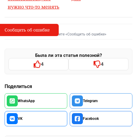
нужно что-то менять
Сообщить об ошибке
Сообщить об опечатке
I
Выделите фрагмент и нажмите «Сообщить об ошибке»
Была ли эта статья полезной?
4
4
Поделиться
WhatsApp
Telegram
VK
Facebook