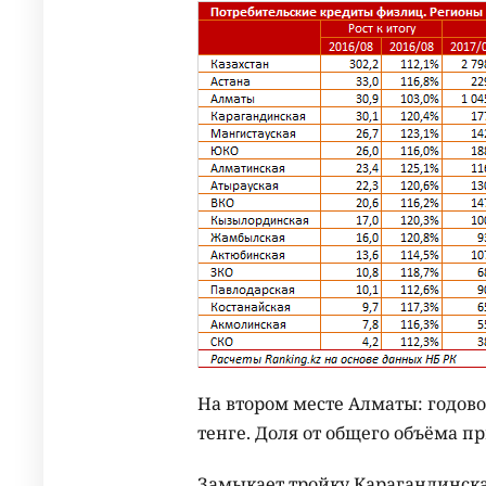
На втором месте Алматы: годовой
тенге. Доля от общего объёма при
Замыкает тройку Карагандинска