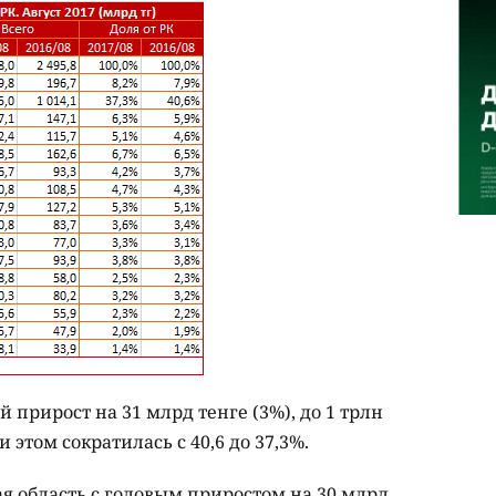
 прирост на 31 млрд тенге (3%), до 1 трлн
 этом сократилась с 40,6 до 37,3%.
я область с годовым приростом на 30 млрд