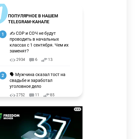
ПОПУЛЯРНОЕ В НАШЕМ
TELEGRAM-КАНАЛЕ
✍️ СОР и СОЧ не будут
1
проводить в начальных
классах с 1 сентября. Чем их
заменят?
2934
6
13
🗣 Мужчина сказал тост на
2
свадьбе и заработал
уголовное дело
2752
11
85
🗣Глава государства
3
направил телеграмму
соболезнования родным и
близким Халық қаһарманы
Ивана Гапича