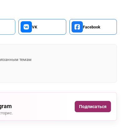
VK
Facebook
 связанным темам
agram
Подписаться
сторис.