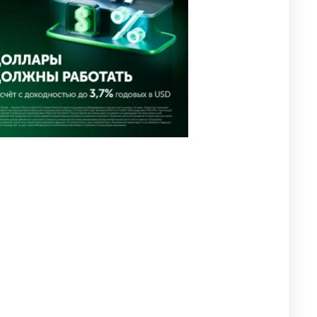
2618
2
42
🇫🇷 Клуб ПСЖ объявил об
4
открытии своей футбольной
академии в Астане
2629
2
39
🇺🇸🇯🇵 США и Япония
5
провели совместную
интервенцию для спасения
иены
2686
1
16
💬 Димаш Кудайберген
6
ответил на критику нового
клипа
2717
6
77
🐏 Скота больше, а мясо
7
дороже. Почему в