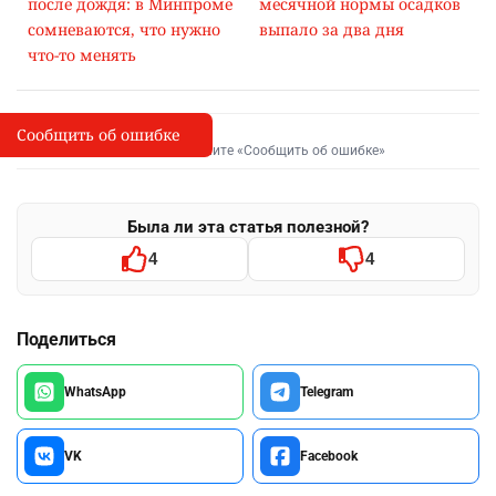
после дождя: в Минпроме
месячной нормы осадков
сомневаются, что нужно
выпало за два дня
что-то менять
Сообщить об ошибке
Сообщить об опечатке
I
Выделите фрагмент и нажмите «Сообщить об ошибке»
Была ли эта статья полезной?
4
4
Поделиться
WhatsApp
Telegram
VK
Facebook