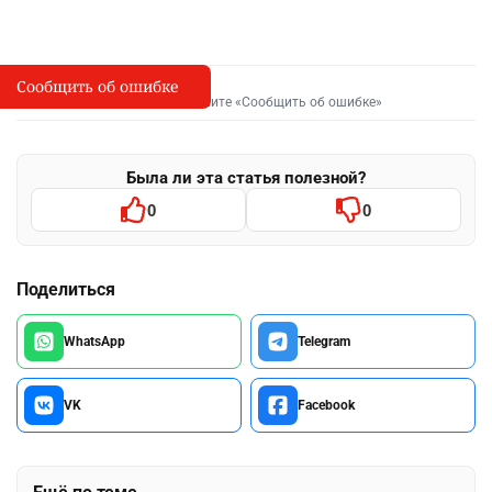
Сообщить об ошибке
Сообщить об опечатке
I
Выделите фрагмент и нажмите «Сообщить об ошибке»
Была ли эта статья полезной?
0
0
Поделиться
WhatsApp
Telegram
VK
Facebook