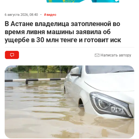
🏠 Оправданному пастуху из Актобе подарили
8
квартиру
6 августа 2026, 08:40
•
видео
2301
7
71
В Астане владелица затопленной во
время ливня машины заявила об
🎬 Умер известный казахстанский
9
ущербе в 30 млн тенге и готовит иск
кинорежиссёр Ардак Амиркулов
2284
0
50
Написать автору
🌟 Ступень ракеты SpaceX врежется в Луну
10
2341
1
22