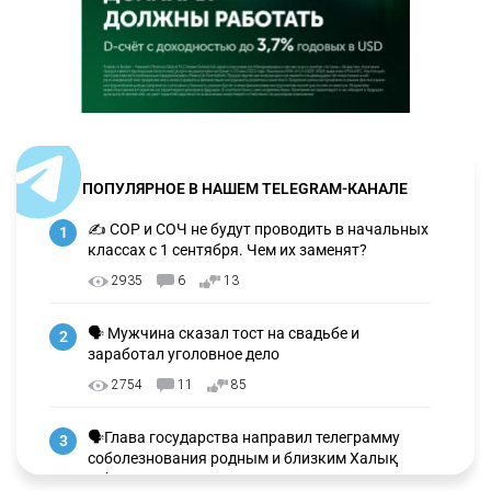
ПОПУЛЯРНОЕ В НАШЕМ TELEGRAM-КАНАЛЕ
✍️ СОР и СОЧ не будут проводить в начальных
1
классах с 1 сентября. Чем их заменят?
2935
6
13
🗣 Мужчина сказал тост на свадьбе и
2
заработал уголовное дело
2754
11
85
🗣Глава государства направил телеграмму
3
соболезнования родным и близким Халық
қаһарманы Ивана Гапича