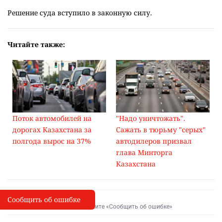
Решение суда вступило в законную силу.
Читайте также:
Поток автомобилей на
"Надо уничтожать".
дорогах Казахстана за
Сажать в тюрьму "серых"
полгода вырос на 37%
автодилеров призвал
глава Минторга
Казахстана
Сообщить об ошибке
Сообщить об опечатке
I
Выделите фрагмент и нажмите «Сообщить об ошибке»