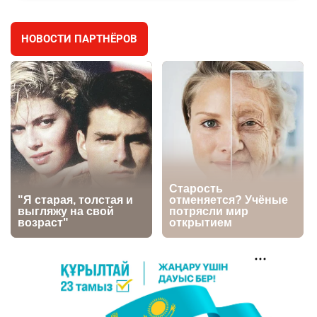
2618
2
42
НОВОСТИ ПАРТНЁРОВ
🇫🇷 Клуб ПСЖ объявил об открытии своей
4
футбольной академии в Астане
2629
2
39
🇺🇸🇯🇵 США и Япония провели совместную
5
интервенцию для спасения иены
2686
1
16
💬 Димаш Кудайберген ответил на критику
6
нового клипа
2718
6
77
🐏 Скота больше, а мясо дороже. Почему в
7
Казахстане продолжают расти цены на
баранину и конину
2396
5
17