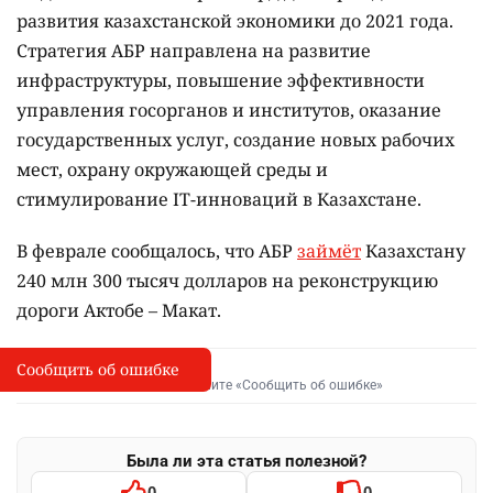
развития казахстанской экономики до 2021 года.
Стратегия АБР направлена на развитие
инфраструктуры, повышение эффективности
управления госорганов и институтов, оказание
государственных услуг, создание новых рабочих
мест, охрану окружающей среды и
стимулирование IT-инноваций в Казахстане.
В феврале сообщалось, что АБР
займёт
Казахстану
240 млн 300 тысяч долларов на реконструкцию
дороги Актобе – Макат.
Сообщить об ошибке
Сообщить об опечатке
I
Выделите фрагмент и нажмите «Сообщить об ошибке»
Была ли эта статья полезной?
0
0