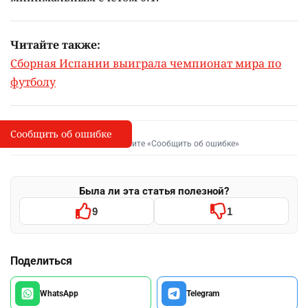
Читайте также:
Сборная Испании выиграла чемпионат мира по
футболу
Сообщить об ошибке
Сообщить об опечатке
I
Выделите фрагмент и нажмите «Сообщить об ошибке»
Была ли эта статья полезной?
9
1
Поделиться
WhatsApp
Telegram