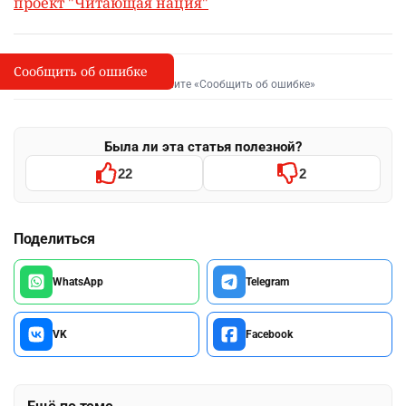
проект "Читающая нация"
Сообщить об ошибке
Сообщить об опечатке
I
Выделите фрагмент и нажмите «Сообщить об ошибке»
Была ли эта статья полезной?
22
2
Поделиться
WhatsApp
Telegram
VK
Facebook