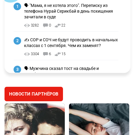
🗣 "Мама, я не хотела этого". Переписку из
1
телефона Нурай Серикбай в день похищения
зачитали в суде
3282
0
22
✍️ СОР и СОЧ не будут проводить в начальных
2
классах с 1 сентября. Чем их заменят?
3304
6
15
🗣 Мужчина сказал тост на свадьбе и
3
заработал уголовное дело
3019
11
88
НОВОСТИ ПАРТНЁРОВ
🐏 Скота больше, а мясо дороже. Почему в
4
Казахстане продолжают расти цены на
баранину и конину
2702
5
18
⚠️ Доброе утро, друзья! Предлагаем обзор
5