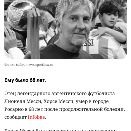
2343
0
12
💬 Прокуроры подали в суд ходатайство о
10
смягчении наказания для журналистки
Александры Алёховой
2316
0
29
Фото с сайта news.sportbox.ru
Ему было 68 лет.
Отец легендарного аргентинского футболиста
Лионеля Месси, Хорсе Месси, умер в городе
Росарио в 68 лет после продолжительной болезни,
сообщает
Infobae
.
Хорхе Месси был агентом сына на протяжении