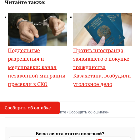
Читайте также:
Поддельные
Против иностранца,
разрешения и
заявившего о покупке
медсправки: канал
гражданства
незаконной миграции
Казахстана, возбудили
пресекли в СКО
уголовное дело
Сообщить об ошибке
Сообщить об опечатке
I
Выделите фрагмент и нажмите «Сообщить об ошибке»
Была ли эта статья полезной?