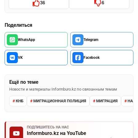
36
6
Поделиться
WhatsApp
Telegram
VK
Facebook
Ещё по теме
Новости и материалы Informburo.kz по связанным темам
КНБ
МИГРАЦИОННАЯ ПОЛИЦИЯ
МИГРАЦИЯ
НАРУ
ПОДПИШИТЕСЬ НА НАС
Informburo.kz на YouTube