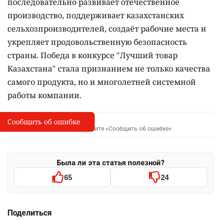
последовательно развивает отечественное
производство, поддерживает казахстанских
сельхозпроизводителей, создаёт рабочие места и
укрепляет продовольственную безопасность
страны. Победа в конкурсе "Лучший товар
Казахстана" стала признанием не только качества
самого продукта, но и многолетней системной
работы компании.
Сообщить об ошибке
Сообщить об опечатке
I
Выделите фрагмент и нажмите «Сообщить об ошибке»
Была ли эта статья полезной?
65
24
Поделиться