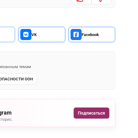
VK
Facebook
 связанным темам
ЗОПАСНОСТИ ООН
agram
Подписаться
сторис.