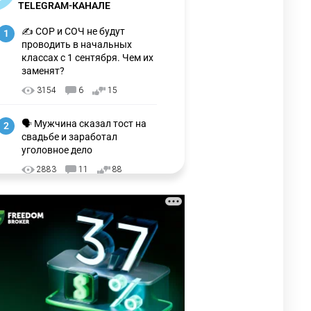
TELEGRAM-КАНАЛЕ
✍️ СОР и СОЧ не будут
1
проводить в начальных
классах с 1 сентября. Чем их
заменят?
3154
6
15
🗣 Мужчина сказал тост на
2
свадьбе и заработал
уголовное дело
2883
11
88
🗣 "Мама, я не хотела этого".
3
Переписку из телефона
Нурай Серикбай в день
похищения зачитали в суде
2872
0
19
⚠️ Доброе утро, друзья!
4
Предлагаем обзор главных