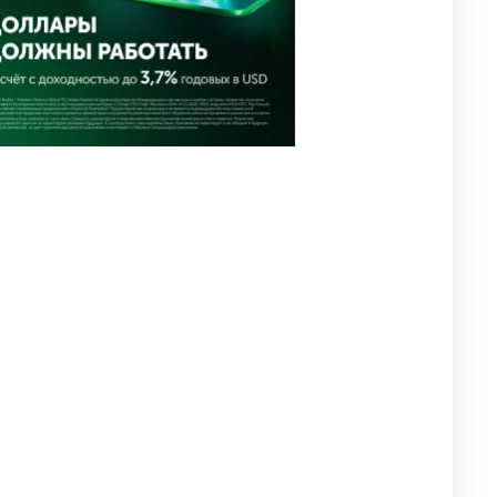
новостей за 4 августа
2701
0
1
🗣Глава государства
5
направил телеграмму
соболезнования родным и
близким Халық қаһарманы
Ивана Гапича
2706
2
42
🇫🇷 Клуб ПСЖ объявил об
6
открытии своей футбольной
академии в Астане
2726
2
39
🚗 Казахстанцев убедили
7
оформить автокредиты за
вознаграждение
2696
0
11