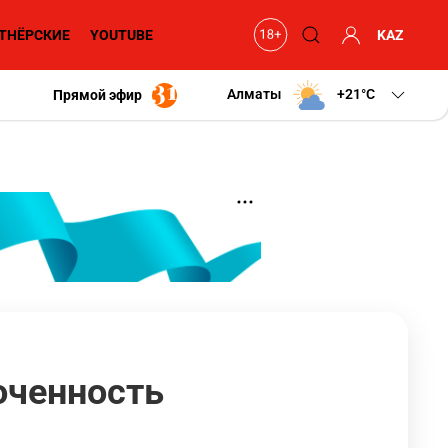
ТНЁРСКИЕ
YOUTUBE
KAZ
Алматы
+21
C
Прямой эфир
оченность