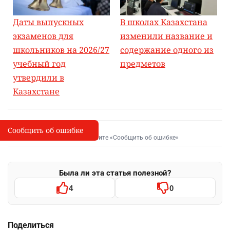
Даты выпускных
В школах Казахстана
экзаменов для
изменили название и
школьников на 2026/27
содержание одного из
учебный год
предметов
утвердили в
Казахстане
Сообщить об ошибке
Сообщить об опечатке
I
Выделите фрагмент и нажмите «Сообщить об ошибке»
Была ли эта статья полезной?
4
0
Поделиться