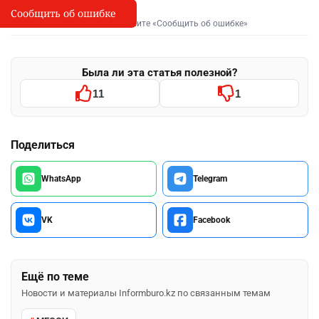
Сообщить об ошибке
Сообщить об опечатке
I
Выделите фрагмент и нажмите «Сообщить об ошибке»
Была ли эта статья полезной?
11
1
Поделиться
WhatsApp
Telegram
VK
Facebook
Ещё по теме
Новости и материалы Informburo.kz по связанным темам