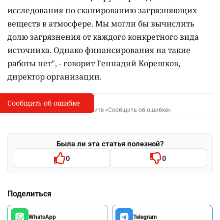
исследования по сканированию загрязняющих
веществ в атмосфере. Мы могли бы вычислить
долю загрязнения от каждого конкретного вида
источника. Однако финансирования на такие
работы нет", - говорит Геннадий Корешков,
директор организации.
Сообщить об ошибке
Сообщить об опечатке
I
Выделите фрагмент и нажмите «Сообщить об ошибке»
Была ли эта статья полезной?
0
0
Поделиться
WhatsApp
Telegram