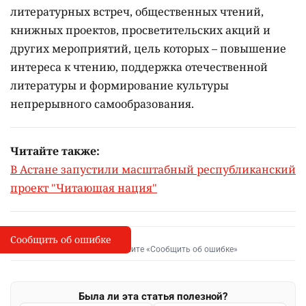
литературных встреч, общественных чтений,
книжных проектов, просветительских акций и
других мероприятий, цель которых –
повышение
интереса к чтению, поддержка отечественной
литературы и формирование культуры
непрерывного самообразования.
Читайте также:
В Астане запустили масштабный республиканский
проект "Читающая нация"
Сообщить об ошибке
Сообщить об опечатке
I
Выделите фрагмент и нажмите «Сообщить об ошибке»
Была ли эта статья полезной?