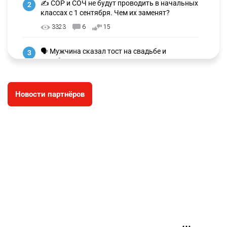
✍️ СОР и СОЧ не будут проводить в начальных
2
классах с 1 сентября. Чем их заменят?
3323
6
15
🗣 Мужчина сказал тост на свадьбе и
3
заработал уголовное дело
3030
11
88
Новости партнёров
🐏 Скота больше, а мясо дороже. Почему в
4
Казахстане продолжают расти цены на
баранину и конину
2721
5
18
⚠️ Доброе утро, друзья! Предлагаем обзор
5
главных новостей за 4 августа
2815
0
1
🗣Глава государства направил телеграмму
6
соболезнования родным и близким Халық
қаһарманы Ивана Гапича