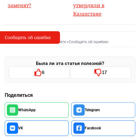
заменят?
утвердили в
Казахстане
Сообщить об ошибке
Сообщить об опечатке
I
Выделите фрагмент и нажмите «Сообщить об ошибке»
Была ли эта статья полезной?
6
17
Поделиться
WhatsApp
Telegram
VK
Facebook