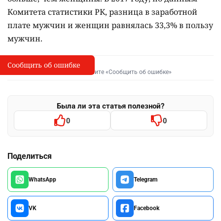
Комитета статистики РК, разница в заработной
плате мужчин и женщин равнялась 33,3% в пользу
мужчин.
Сообщить об ошибке
Сообщить об опечатке
I
Выделите фрагмент и нажмите «Сообщить об ошибке»
Была ли эта статья полезной?
0
0
Поделиться
WhatsApp
Telegram
VK
Facebook