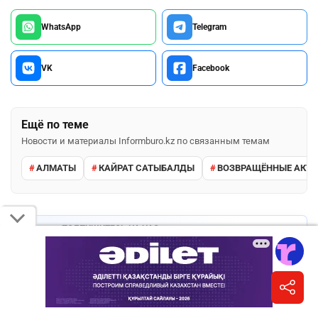
WhatsApp
Telegram
VK
Facebook
Ещё по теме
Новости и материалы Informburo.kz по связанным темам
АЛМАТЫ
КАЙРАТ САТЫБАЛДЫ
ВОЗВРАЩЁННЫЕ АКТ
ПОДПИШИТЕСЬ НА НАС
Informburo.kz в Facebook
Главные новости и обсуждения в вашей ленте.
Подписаться