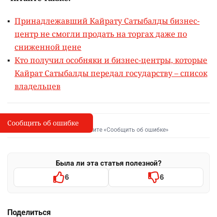
Принадлежавший Кайрату Сатыбалды бизнес-
центр не смогли продать на торгах даже по
сниженной цене
Кто получил особняки и бизнес-центры, которые
Кайрат Сатыбалды передал государству – список
владельцев
Сообщить об ошибке
Сообщить об опечатке
I
Выделите фрагмент и нажмите «Сообщить об ошибке»
Была ли эта статья полезной?
6
6
Поделиться