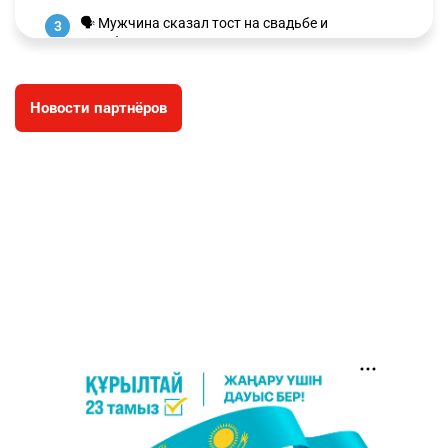
🗣 Мужчина сказал тост на свадьбе и
3
заработал уголовное дело
3002
11
88
Новости партнёров
🐏 Скота больше, а мясо дороже. Почему в
4
Казахстане продолжают расти цены на
баранину и конину
2672
5
17
⚠️ Доброе утро, друзья! Предлагаем обзор
5
главных новостей за 4 августа
2784
0
1
🗣Глава государства направил телеграмму
6
соболезнования родным и близким Халық
қаһарманы Ивана Гапича
2768
2
42
🇫🇷 Клуб ПСЖ объявил об открытии своей
7