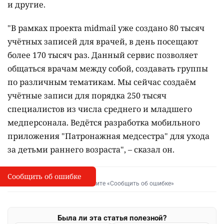
и другие.
"В рамках проекта midmail уже создано 80 тысяч
учётных записей для врачей, в день посещают
более 170 тысяч раз. Данный сервис позволяет
общаться врачам между собой, создавать группы
по различным тематикам. Мы сейчас создаём
учётные записи для порядка 250 тысяч
специалистов из числа среднего и младшего
медперсонала. Ведётся разработка мобильного
приложения "Патронажная медсестра" для ухода
за детьми раннего возраста", – сказал он.
Сообщить об ошибке
Сообщить об опечатке
I
Выделите фрагмент и нажмите «Сообщить об ошибке»
Была ли эта статья полезной?