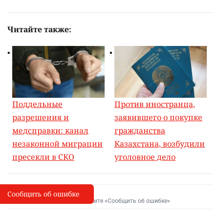
Читайте также:
Поддельные
Против иностранца,
разрешения и
заявившего о покупке
медсправки: канал
гражданства
незаконной миграции
Казахстана, возбудили
пресекли в СКО
уголовное дело
Сообщить об ошибке
Сообщить об опечатке
I
Выделите фрагмент и нажмите «Сообщить об ошибке»