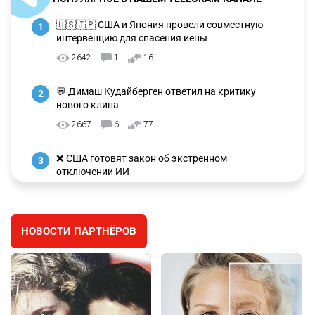
🇺🇸🇯🇵 США и Япония провели совместную
1
интервенцию для спасения иены
2642
1
16
💬 Димаш Кудайберген ответил на критику
2
нового клипа
2667
6
77
❌ США готовят закон об экстренном
3
отключении ИИ
2704
1
39
✍️ СОР и СОЧ не будут проводить в начальных
4
НОВОСТИ ПАРТНЁРОВ
классах с 1 сентября. Чем их заменят?
2325
5
10
🗣 Мужчина сказал тост на свадьбе и
5
заработал уголовное дело