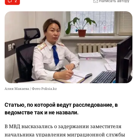
2
Написать автору
🔨 Родственник пациента оскорбил
10
завотделения больницы в Шу, его наказали
2381
5
21
Алия Макаева / Фото Polisia.kz
Статью, по которой ведут расследование, в
ведомстве так и не назвали.
В МВД высказались о задержании заместителя
начальника управления миграционной службы