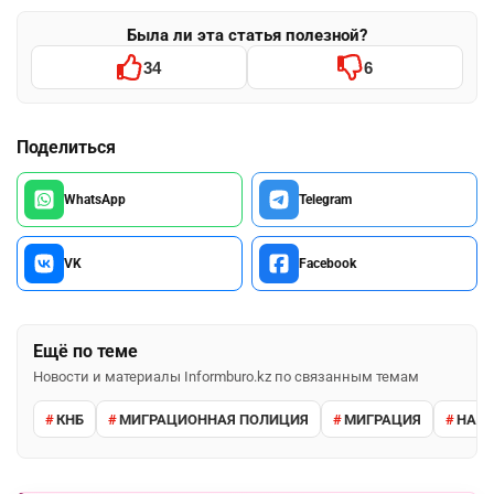
Была ли эта статья полезной?
34
6
Поделиться
WhatsApp
Telegram
VK
Facebook
Ещё по теме
Новости и материалы Informburo.kz по связанным темам
КНБ
МИГРАЦИОННАЯ ПОЛИЦИЯ
МИГРАЦИЯ
НАРУ