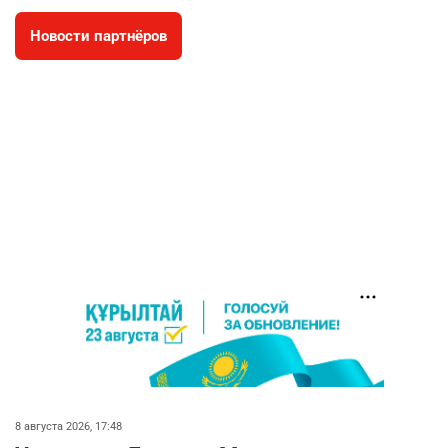
Новости партнёров
🐏 Скота больше, а мясо дороже. Почему в
4
Казахстане продолжают расти цены на
баранину и конину
2723
5
18
⚠️ Доброе утро, друзья! Предлагаем обзор
5
главных новостей за 4 августа
2817
0
1
🗣Глава государства направил телеграмму
6
соболезнования родным и близким Халық
қаһарманы Ивана Гапича
2791
2
42
🇫🇷 Клуб ПСЖ объявил об открытии своей
7
футбольной академии в Астане
2833
2
40
8 августа 2026, 17:48