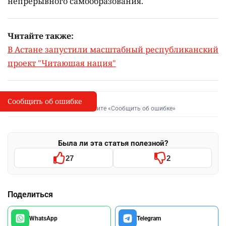
непрерывного самообразования.
Читайте также:
В Астане запустили масштабный республиканский
проект "Читающая нация"
Сообщить об ошибке
Сообщить об опечатке
I
Выделите фрагмент и нажмите «Сообщить об ошибке»
Была ли эта статья полезной?
27
2
Поделиться
WhatsApp
Telegram