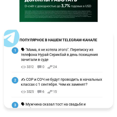
ПОПУЛЯРНОЕ В НАШЕМ TELEGRAM-КАНАЛЕ
🗣 "Мама, я не хотела этого". Переписку из
1
телефона Нурай Серикбай в день похищения
зачитали в суде
3312
0
24
✍️ СОР и СОЧ не будут проводить в начальных
2
классах с 1 сентября. Чем их заменят?
3325
6
15
🗣 Мужчина сказал тост на свадьбе и
3
заработал уголовное дело
3032
11
88