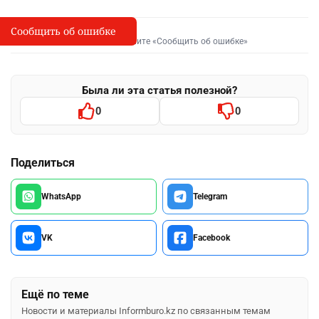
Сообщить об ошибке
Сообщить об опечатке
I
Выделите фрагмент и нажмите «Сообщить об ошибке»
Была ли эта статья полезной?
0
0
Поделиться
WhatsApp
Telegram
VK
Facebook
Ещё по теме
Новости и материалы Informburo.kz по связанным темам