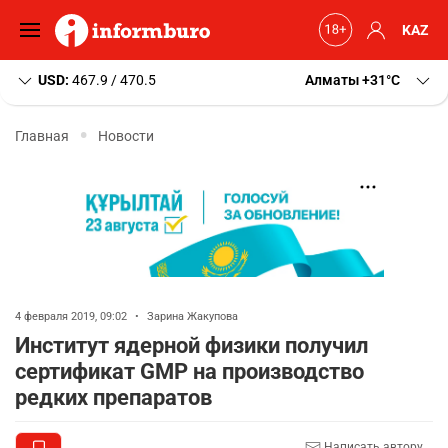
KAZ
USD:
467.9 / 470.5
Алматы
+31
C
Главная
Новости
4 февраля 2019, 09:02
•
Зарина Жакупова
Институт ядерной физики получил
сертификат GMP на производство
редких препаратов
Написать автору