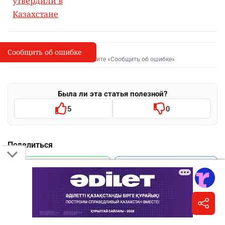
утвердили в
Казахстане
Сообщить об ошибке
Сообщить об опечатке
I
Выделите фрагмент и нажмите «Сообщить об ошибке»
Была ли эта статья полезной?
5
0
Поделиться
WhatsApp
Telegram
VK
Facebook