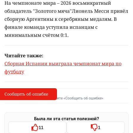
На чемпионате мира – 2026 восьмикратный
обладатель "Золотого мяча"Лионель Месси привёл
сборную Аргентины к серебряным медалям. В
финале команда уступила испанцам с
минимальным счётом 0:1.
Читайте также:
Сборная Испании выиграла чемпионат мира по
футболу
Сообщить об ошибке
Сообщить об опечатке
I
Выделите фрагмент и нажмите «Сообщить об ошибке»
Была ли эта статья полезной?
11
1