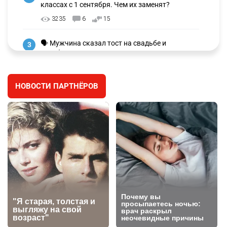
классах с 1 сентября. Чем их заменят?
3235
6
15
🗣 Мужчина сказал тост на свадьбе и
3
заработал уголовное дело
2972
11
88
НОВОСТИ ПАРТНЁРОВ
🐏 Скота больше, а мясо дороже. Почему в
4
Казахстане продолжают расти цены на
баранину и конину
2624
5
17
⚠️ Доброе утро, друзья! Предлагаем обзор
5
главных новостей за 4 августа
2760
0
1
🗣Глава государства направил телеграмму
6
соболезнования родным и близким Халық
қаһарманы Ивана Гапича