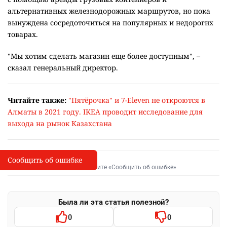
альтернативных железнодорожных маршрутов, но пока
вынуждена сосредоточиться на популярных и недорогих
товарах.
"Мы хотим сделать магазин еще более доступным", –
сказал генеральный директор.
Читайте также:
"Пятёрочка" и 7-Eleven не откроются в
Алматы в 2021 году. IKEA проводит исследование для
выхода на рынок Казахстана
Сообщить об ошибке
Сообщить об опечатке
I
Выделите фрагмент и нажмите «Сообщить об ошибке»
Была ли эта статья полезной?
0
0