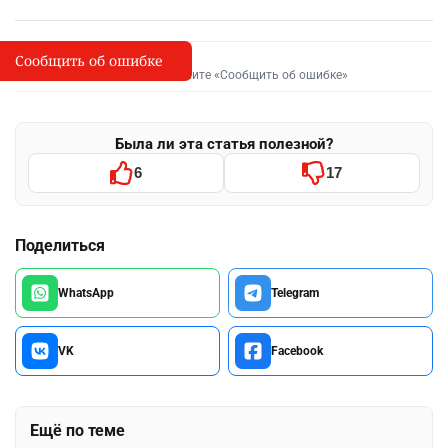
Сообщить об ошибке
Сообщить об опечатке
I
Выделите фрагмент и нажмите «Сообщить об ошибке»
Была ли эта статья полезной?
6
17
Поделиться
WhatsApp
Telegram
VK
Facebook
Ещё по теме