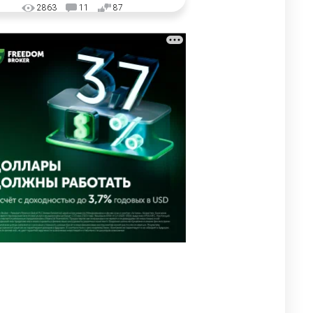
2863
11
87
🗣 "Мама, я не хотела этого".
3
Переписку из телефона
Нурай Серикбай в день
похищения зачитали в суде
2694
0
18
⚠️ Доброе утро, друзья!
4
Предлагаем обзор главных
новостей за 4 августа
2684
0
1
🗣Глава государства
5
направил телеграмму
соболезнования родным и
близким Халық қаһарманы
Ивана Гапича
2691
2
42