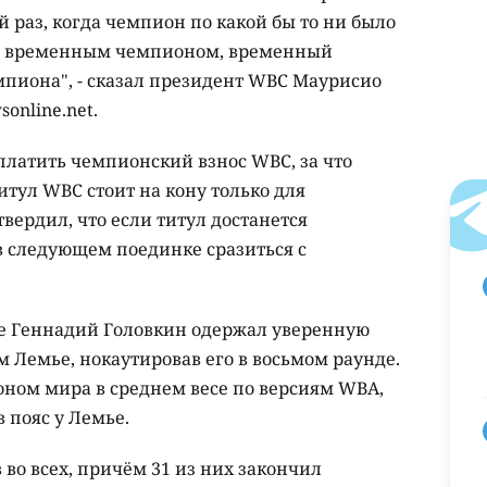
 раз, когда чемпион по какой бы то ни было
 с временным чемпионом, временный
мпиона", - сказал президент WBC Маурисио
online.net.
платить чемпионский взнос WBC, за что
итул WBC стоит на кону только для
вердил, что если титул достанется
 в следующем поединке сразиться с
рке Геннадий Головкин одержал уверенную
м Лемье, нокаутировав его в восьмом раунде.
оном мира в среднем весе по версиям WBA,
в пояс у Лемье.
 во всех, причём 31 из них закончил