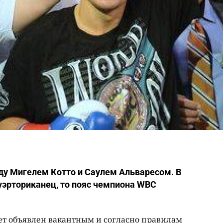
жду Мигелем Котто и Саулем Альваресом. В
пуэрториканец, то пояс чемпиона WBC
дет объявлен вакантным и согласно правилам