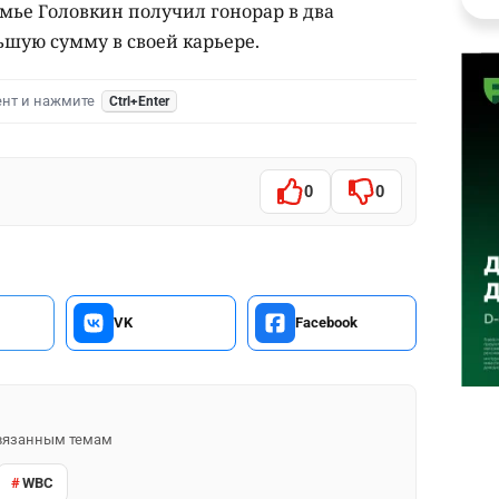
емье Головкин получил гонорар в два
ьшую сумму в своей карьере.
ент и нажмите
Ctrl+Enter
0
0
VK
Facebook
 связанным темам
WBC