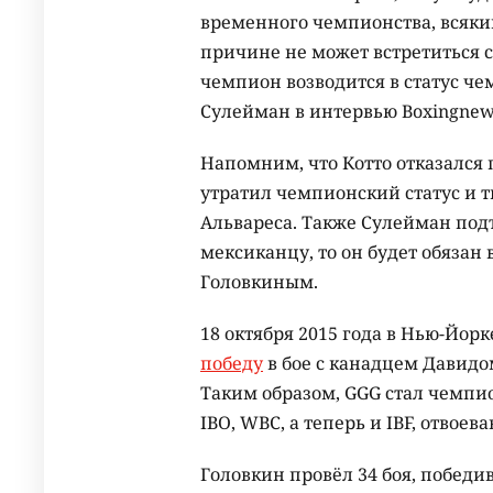
временного чемпионства, всякий
причине не может встретиться
чемпион возводится в статус че
Сулейман в интервью Boxingnews
Напомним, что Котто отказался 
утратил чемпионский статус и т
Альвареса. Также Сулейман подт
мексиканцу, то он будет обязан
Головкиным.
18 октября 2015 года в Нью-Йо
победу
в бое с канадцем Давидо
Таким образом, GGG стал чемпи
IBO, WBC, а теперь и IBF, отвоева
Головкин провёл 34 боя, победив