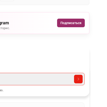
agram
Подписаться
сторис.
ю.