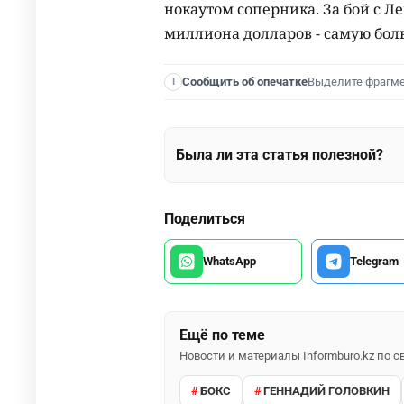
нокаутом соперника. За бой с Л
миллиона долларов - самую бол
Выделите фрагм
Сообщить об опечатке
I
Была ли эта статья полезной?
Поделиться
WhatsApp
Telegram
Ещё по теме
Новости и материалы Informburo.kz по
БОКС
ГЕННАДИЙ ГОЛОВКИН