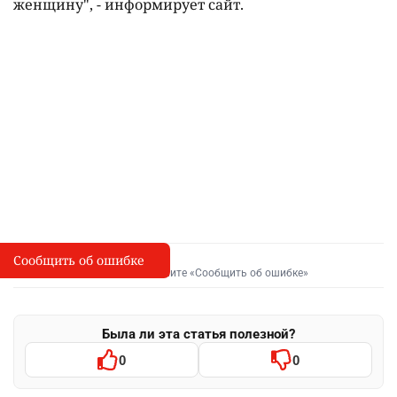
женщину", - информирует сайт.
Сообщить об ошибке
Сообщить об опечатке
I
Выделите фрагмент и нажмите «Сообщить об ошибке»
Была ли эта статья полезной?
0
0