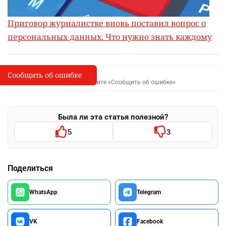
Приговор журналистке вновь поставил вопрос о
персональных данных. Что нужно знать каждому
Сообщить об ошибке
Сообщить об опечатке
I
Выделите фрагмент и нажмите «Сообщить об ошибке»
Была ли эта статья полезной?
5
3
Поделиться
WhatsApp
Telegram
VK
Facebook