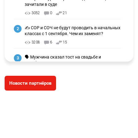
зачитали в суде
3052
0
21
✍️ СОР и СОЧ не будут проводить в начальных
2
классах с 1 сентября. Чем их заменят?
3208
6
15
🗣 Мужчина сказал тост на свадьбе и
3
заработал уголовное дело
2943
11
88
Новости партнёров
⚠️ Доброе утро, друзья! Предлагаем обзор
4
главных новостей за 4 августа
2744
0
1
🗣Глава государства направил телеграмму
5
соболезнования родным и близким Халық
қаһарманы Ивана Гапича
2734
2
42