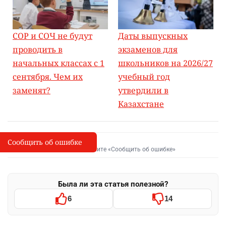
СОР и СОЧ не будут
Даты выпускных
проводить в
экзаменов для
начальных классах с 1
школьников на 2026/27
сентября. Чем их
учебный год
заменят?
утвердили в
Казахстане
Сообщить об ошибке
Сообщить об опечатке
I
Выделите фрагмент и нажмите «Сообщить об ошибке»
Была ли эта статья полезной?
6
14