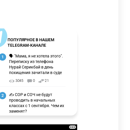
ПОПУЛЯРНОЕ В НАШЕМ
TELEGRAM-КАНАЛЕ
🗣 "Мама, я не хотела этого".
1
Переписку из телефона
Нурай Серикбай в день
похищения зачитали в суде
3045
0
21
✍️ СОР и СОЧ не будут
2
проводить в начальных
классах с 1 сентября. Чем их
заменят?
3208
6
15