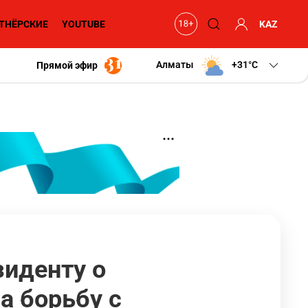
ТНЁРСКИЕ
YOUTUBE
KAZ
Алматы
+31
C
Прямой эфир
зиденту о
а борьбу с