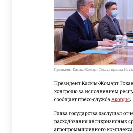
Президент Касым-Жомарт Токаев принял Наталью
Президент Касым-Жомарт Токаев
контролю за исполнением респу
сообщает пресс-служба
Акорды
.
Глава государства заслушал отч
расходования антикризисных с
агропромышленного комплекса 