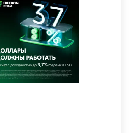
🗣 Мужчина сказал тост на
3
свадьбе и заработал
уголовное дело
2942
11
88
⚠️ Доброе утро, друзья!
4
Предлагаем обзор главных
новостей за 4 августа
2743
0
1
🗣Глава государства
5
направил телеграмму
соболезнования родным и
близким Халық қаһарманы
Ивана Гапича
2734
2
42
🇫🇷 Клуб ПСЖ объявил об
6
открытии своей футбольной
академии в Астане