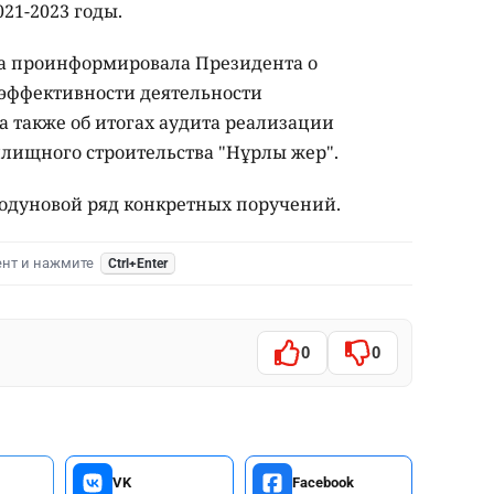
21-2023 годы.
та проинформировала Президента о
эффективности деятельности
 а также об итогах аудита реализации
лищного строительства "Нұрлы жер".
Годуновой ряд конкретных поручений.
ент и нажмите
Ctrl+Enter
0
0
VK
Facebook