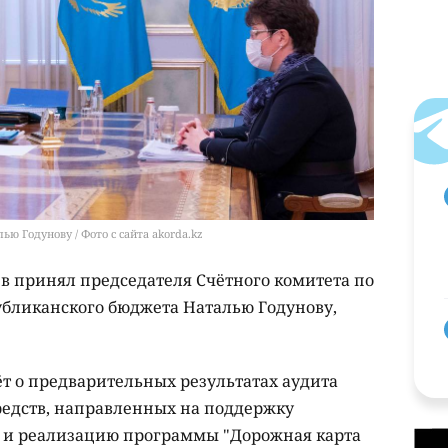
 Годунову / Фото с сайта akorda.kz
 принял председателя Счётного комитета по
бликанского бюджета Наталью Годунову,
ёт о предварительных результатах аудита
редств, направленных на поддержку
и реализацию программы "Дорожная карта