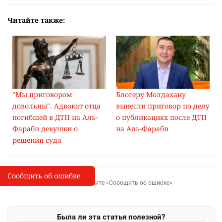
Читайте также:
"Мы приговором
Блогеру Молдахану
довольны". Адвокат отца
вынесли приговор по делу
погибшей в ДТП на Аль-
о публикациях после ДТП
Фараби девушки о
на Аль-Фараби
решении суда
Сообщить об ошибке
Сообщить об опечатке
I
Выделите фрагмент и нажмите «Сообщить об ошибке»
Была ли эта статья полезной?