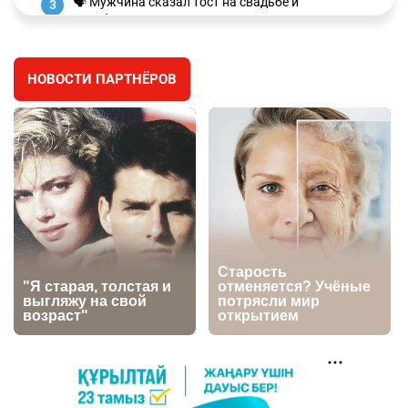
🗣 Мужчина сказал тост на свадьбе и
3
заработал уголовное дело
2909
11
88
НОВОСТИ ПАРТНЁРОВ
⚠️ Доброе утро, друзья! Предлагаем обзор
4
главных новостей за 4 августа
2725
0
1
🗣Глава государства направил телеграмму
5
соболезнования родным и близким Халық
қаһарманы Ивана Гапича
2721
2
42
🇫🇷 Клуб ПСЖ объявил об открытии своей
6
футбольной академии в Астане
2758
2
39
🚗 Казахстанцев убедили оформить
7
автокредиты за вознаграждение