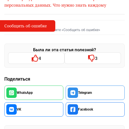
персональных данных. Что нужно знать каждому
Сообщить об ошибке
Сообщить об опечатке
I
Выделите фрагмент и нажмите «Сообщить об ошибке»
Была ли эта статья полезной?
4
3
Поделиться
WhatsApp
Telegram
VK
Facebook