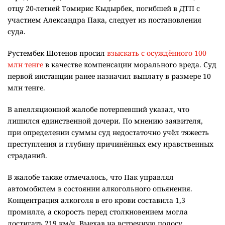
отцу 20-летней Томирис Кыдырбек, погибшей в ДТП с
участием Александра Пака, следует из постановления
суда.
Рустембек Шотенов просил
взыскать с осуждённого 100
млн тенге
в качестве компенсации морального вреда. Суд
первой инстанции ранее назначил выплату в размере 10
млн тенге.
В апелляционной жалобе потерпевший указал, что
лишился единственной дочери. По мнению заявителя,
при определении суммы суд недостаточно учёл тяжесть
преступления и глубину причинённых ему нравственных
страданий.
В жалобе также отмечалось, что Пак управлял
автомобилем в состоянии алкогольного опьянения.
Концентрация алкоголя в его крови составила 1,3
промилле, а скорость перед столкновением могла
достигать 219 км/ч. Выехав на встречную полосу,