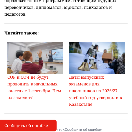
образовательным программам, готовящим будущих
переводчиков, дипломатов, юристов, психологов и
педагогов.
Читайте также:
СОР и СОЧ не будут
Даты выпускных
проводить в начальных
экзаменов для
классах с 1 сентября. Чем
школьников на 2026/27
их заменят?
учебный год утвердили в
Казахстане
Сообщить об ошибке
Сообщить об опечатке
I
Выделите фрагмент и нажмите «Сообщить об ошибке»