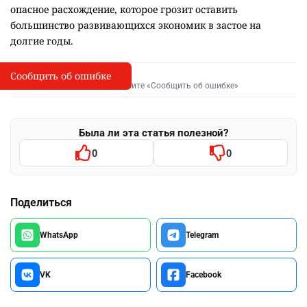
опасное расхождение, которое грозит оставить
большинство развивающихся экономик в застое на
долгие годы.
Сообщить об ошибке
Сообщить об опечатке
I
Выделите фрагмент и нажмите «Сообщить об ошибке»
Была ли эта статья полезной?
0
0
Поделиться
WhatsApp
Telegram
VK
Facebook