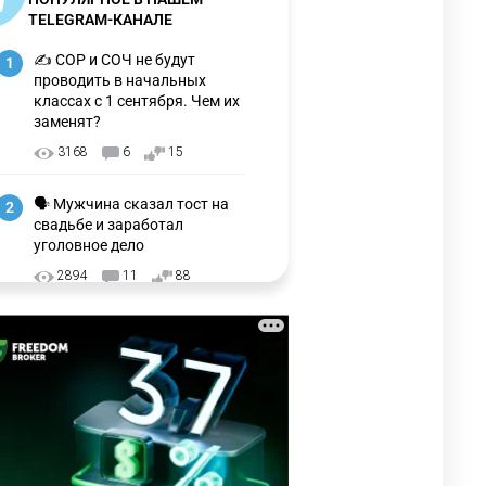
TELEGRAM-КАНАЛЕ
✍️ СОР и СОЧ не будут
1
проводить в начальных
классах с 1 сентября. Чем их
заменят?
3168
6
15
🗣 Мужчина сказал тост на
2
свадьбе и заработал
уголовное дело
2894
11
88
🗣 "Мама, я не хотела этого".
3
Переписку из телефона
Нурай Серикбай в день
похищения зачитали в суде
2916
0
19
⚠️ Доброе утро, друзья!
4