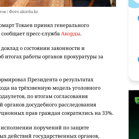
в / Фото akorda.kz
омарт Токаев принял генерального
, сообщает пресс-служба
Акорды
.
доклад о состоянии законности и
об итогах работы органов прокуратуры за
рмировал Президента о результатах
хода на трёхзвенную модель уголовного
рдаулетов, по итогам согласования
 органов досудебного расследования
ционных прав граждан сократились на 33%.
об исполнении поручений по защите
х действий государственных органов,