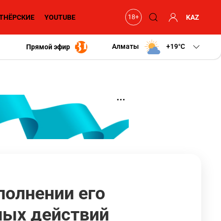
ТНЁРСКИЕ
YOUTUBE
KAZ
Алматы
+19
C
Прямой эфир
полнении его
ных действий