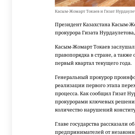
Касым-Жомарт Токаев и Гизат Нурдаулето
Президент Казахстана Касым-Ж
прокурора Гизата Нурдаулетова
Касым-Жомарт Токаев заслушал 
правопорядка в стране, а также 
первый квартал текущего года.
Генеральный прокурор проинфо
реализации первого этапа пере
процесса. Как сообщил Гизат Ну
прокурорами ключевых решений
количество нарушений конститу
Главе государства рассказали 
предпринимателей от незаконны