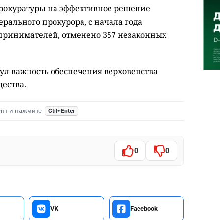
рокуратуры на эффективное решение
ерального прокурора, с начала года
принимателей, отменено 357 незаконных
л важность обеспечения верховенства
щества.
ент и нажмите
Ctrl+Enter
0
0
VK
Facebook