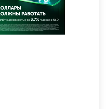
Предлагаем обзор главных
новостей за 4 августа
2711
0
1
🗣Глава государства
5
направил телеграмму
соболезнования родным и
близким Халық қаһарманы
Ивана Гапича
2714
2
42
🇫🇷 Клуб ПСЖ объявил об
6
открытии своей футбольной
академии в Астане
2746
2
39
🚗 Казахстанцев убедили
7
оформить автокредиты за
вознаграждение
2700
0
11