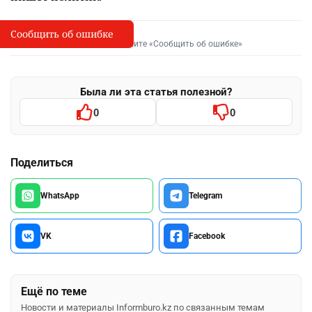
Сообщить об ошибке
Сообщить об опечатке
I
Выделите фрагмент и нажмите «Сообщить об ошибке»
Была ли эта статья полезной?
0
0
Поделиться
WhatsApp
Telegram
VK
Facebook
Ещё по теме
Новости и материалы Informburo.kz по связанным темам