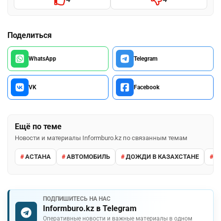
Поделиться
WhatsApp
Telegram
VK
Facebook
Ещё по теме
Новости и материалы Informburo.kz по связанным темам
АСТАНА
АВТОМОБИЛЬ
ДОЖДИ В КАЗАХСТАНЕ
М
ПОДПИШИТЕСЬ НА НАС
Informburo.kz в Telegram
Оперативные новости и важные материалы в одном