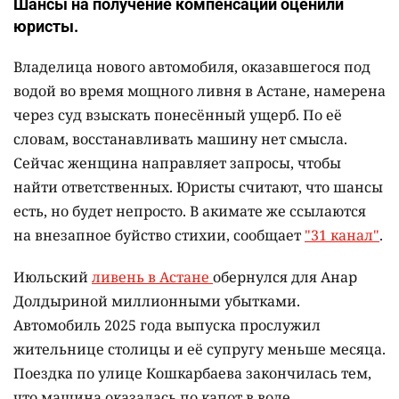
Шансы на получение компенсации оценили
юристы.
Владелица нового автомобиля, оказавшегося под
водой во время мощного ливня в Астане, намерена
через суд взыскать понесённый ущерб. По её
словам, восстанавливать машину нет смысла.
Сейчас женщина направляет запросы, чтобы
найти ответственных. Юристы считают, что шансы
есть, но будет непросто. В акимате же ссылаются
на внезапное буйство стихии, сообщает
"31 канал"
.
Июльский
ливень в Астане
обернулся для Анар
Долдыриной миллионными убытками.
Автомобиль 2025 года выпуска прослужил
жительнице столицы и её супругу меньше месяца.
Поездка по улице Кошкарбаева закончилась тем,
что машина оказалась по капот в воде.