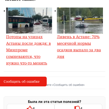
Потопы на улицах
Ливень в Астане: 70%
Астаны после дождя: в
месячной нормы
Минпроме
осадков выпало за два
сомневаются, что
дня
нужно что-то менять
Сообщить об ошибке
Сообщить об опечатке
I
Выделите фрагмент и нажмите «Сообщить об ошибке»
Была ли эта статья полезной?
4
4