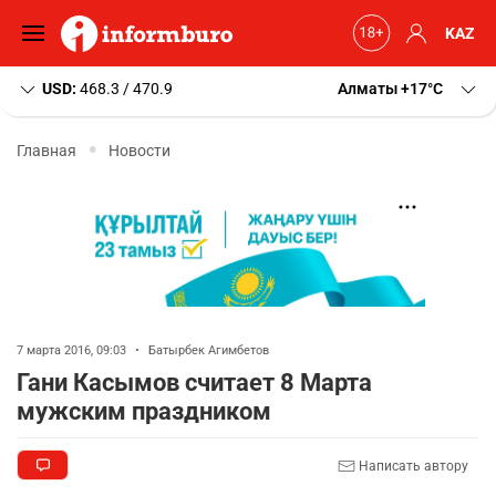
KAZ
USD:
468.3 / 470.9
Алматы
+17
C
Главная
Новости
7 марта 2016, 09:03
•
Батырбек Агимбетов
Гани Касымов считает 8 Марта
мужским праздником
Написать автору