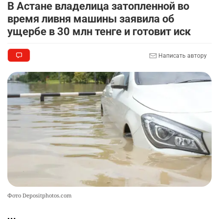
🏠 Оправданному пастуху из Актобе подарили
8
В Астане владелица затопленной во
квартиру
время ливня машины заявила об
2301
7
71
ущербе в 30 млн тенге и готовит иск
🎬 Умер известный казахстанский
9
Написать автору
кинорежиссёр Ардак Амиркулов
2284
0
50
🌟 Ступень ракеты SpaceX врежется в Луну
10
2340
1
22
Фото Depositphotos.com