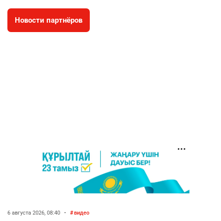
2618
2
42
Новости партнёров
🇫🇷 Клуб ПСЖ объявил об открытии своей
4
футбольной академии в Астане
2629
2
39
🇺🇸🇯🇵 США и Япония провели совместную
5
интервенцию для спасения иены
2686
1
16
💬 Димаш Кудайберген ответил на критику
6
нового клипа
2717
6
77
🐏 Скота больше, а мясо дороже. Почему в
7
Казахстане продолжают расти цены на
баранину и конину
2394
5
17
6 августа 2026, 08:40
•
видео