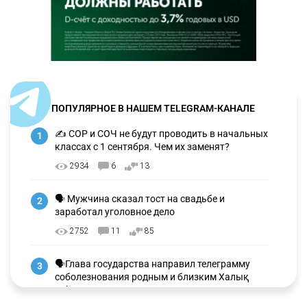
ПОПУЛЯРНОЕ В НАШЕМ TELEGRAM-КАНАЛЕ
✍️ СОР и СОЧ не будут проводить в начальных
1
классах с 1 сентября. Чем их заменят?
2934
6
13
🗣 Мужчина сказал тост на свадьбе и
2
заработал уголовное дело
2752
11
85
🗣Глава государства направил телеграмму
3
соболезнования родным и близким Халық
қаһарманы Ивана Гапича