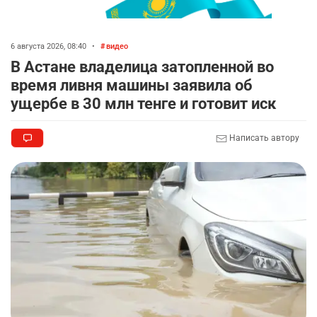
🤝 Токаев принял главу холдинга "Байтерек"
8
2328
1
22
6 августа 2026, 08:40
•
видео
В Астане владелица затопленной во
🐏 Скота больше, а мясо дороже. Почему в
9
время ливня машины заявила об
Казахстане продолжают расти цены на
ущербе в 30 млн тенге и готовит иск
баранину и конину
2519
5
17
Написать автору
🗣 620 человек освободили из колоний по
10
амнистии
2394
3
20