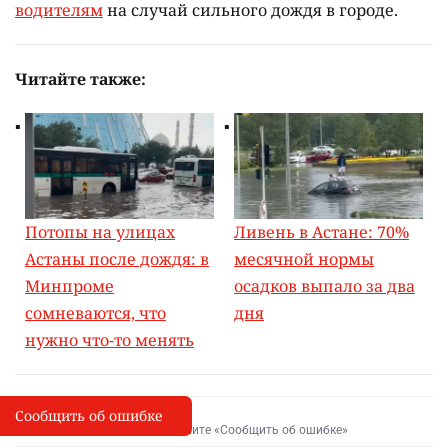
водителям
на случай сильного дождя в городе.
Читайте также:
Потопы на улицах
Ливень в Астане: 70%
Астаны после дождя: в
месячной нормы
Минпроме
осадков выпало за два
сомневаются, что
дня
нужно что-то менять
Сообщить об ошибке
Сообщить об опечатке
I
Выделите фрагмент и нажмите «Сообщить об ошибке»