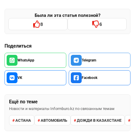
Была ли эта статья полезной?
8
6
Поделиться
WhatsApp
Telegram
VK
Facebook
Ещё по теме
Новости и материалы Informburo.kz по связанным темам
АСТАНА
АВТОМОБИЛЬ
ДОЖДИ В КАЗАХСТАНЕ
М