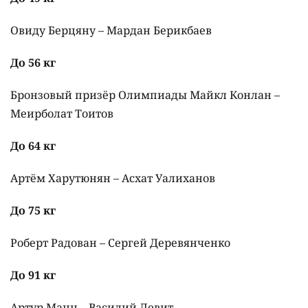
Овиду Берцяну – Мардан Берикбаев
До 56 кг
Бронзовый призёр Олимпиады Майкл Конлан –
Меирболат Тоитов
До 64 кг
Артём Харутюнян – Асхат Уалиханов
До 75 кг
Роберт Радован – Сергей Деревянченко
До 91 кг
Артур Манн – Василий Левит