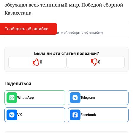
обсуждал весь теннисный мир. Победой сборной
Казахстана.
Сообщить об ошибке
Сообщить об опечатке
I
Выделите фрагмент и нажмите «Сообщить об ошибке»
Была ли эта статья полезной?
0
0
Поделиться
WhatsApp
Telegram
VK
Facebook