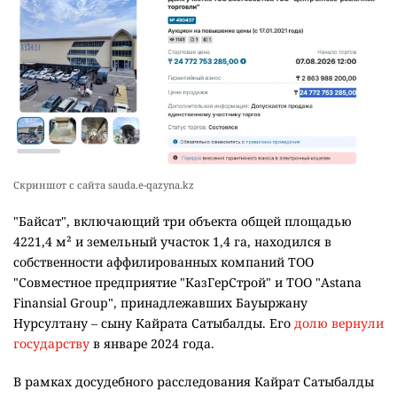
Скриншот с сайта sauda.e-qazyna.kz
"Байсат", включающий три объекта общей площадью
4221,4 м² и земельный участок 1,4 га, находился в
собственности аффилированных компаний ТОО
"Совместное предприятие "КазГерСтрой" и ТОО "Astana
Finansial Group", принадлежавших Бауыржану
Нурсултану – сыну Кайрата Сатыбалды. Его
долю вернули
государству
в январе 2024 года.
В рамках досудебного расследования Кайрат Сатыбалды