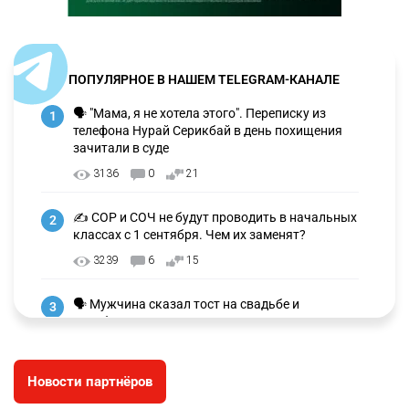
ПОПУЛЯРНОЕ В НАШЕМ TELEGRAM-КАНАЛЕ
🗣 "Мама, я не хотела этого". Переписку из
1
телефона Нурай Серикбай в день похищения
зачитали в суде
3136
0
21
✍️ СОР и СОЧ не будут проводить в начальных
2
классах с 1 сентября. Чем их заменят?
3239
6
15
🗣 Мужчина сказал тост на свадьбе и
3
заработал уголовное дело
2976
11
88
Новости партнёров
🐏 Скота больше, а мясо дороже. Почему в
4
Казахстане продолжают расти цены на