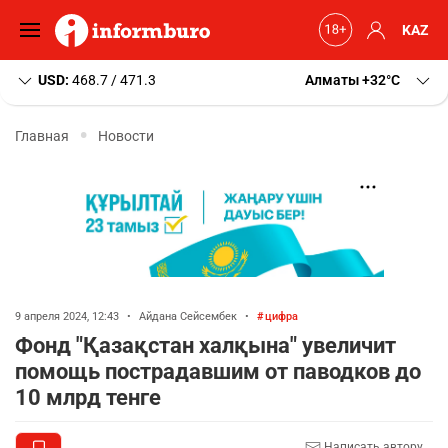
KAZ
USD:
468.7 / 471.3
Алматы
+32
C
Главная
Новости
9 апреля 2024, 12:43
•
Айдана Сейсембек
•
цифра
Фонд "Қазақстан халқына" увеличит
помощь пострадавшим от паводков до
10 млрд тенге
Написать автору