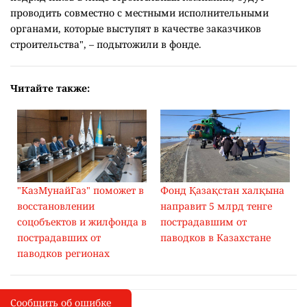
проводить совместно с местными исполнительными
органами, которые выступят в качестве заказчиков
строительства", – подытожили в фонде.
Читайте также:
"КазМунайГаз" поможет в
Фонд Қазақстан халқына
восстановлении
направит 5 млрд тенге
соцобъектов и жилфонда в
пострадавшим от
пострадавших от
паводков в Казахстане
паводков регионах
Сообщить об ошибке
Сообщить об опечатке
I