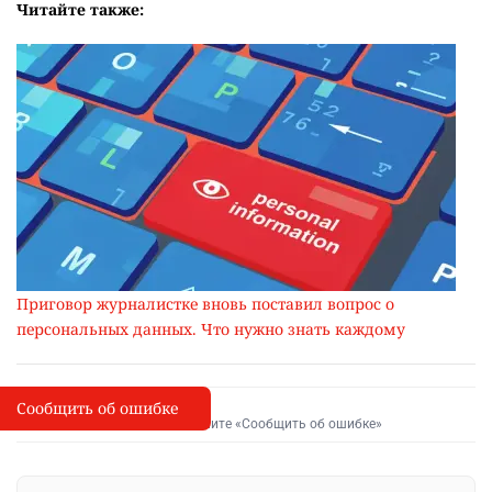
Читайте также:
Приговор журналистке вновь поставил вопрос о
персональных данных. Что нужно знать каждому
Сообщить об ошибке
Сообщить об опечатке
I
Выделите фрагмент и нажмите «Сообщить об ошибке»