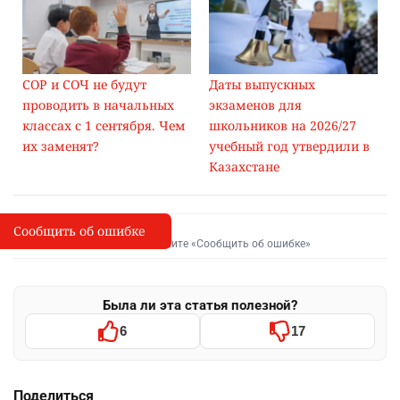
СОР и СОЧ не будут
Даты выпускных
проводить в начальных
экзаменов для
классах с 1 сентября. Чем
школьников на 2026/27
их заменят?
учебный год утвердили в
Казахстане
Сообщить об ошибке
Сообщить об опечатке
I
Выделите фрагмент и нажмите «Сообщить об ошибке»
Была ли эта статья полезной?
6
17
Поделиться