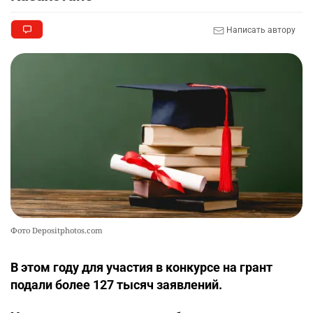
Написать автору
🦻 Казахстанцы смогут получать слуховые
9
аппараты без инвалидности
2375
1
26
💻 В школах Казахстана изменили название и
10
содержание некоторых предметов
2442
3
19
Фото Depositphotos.com
В этом году для участия в конкурсе на грант
подали более 127 тысяч заявлений.