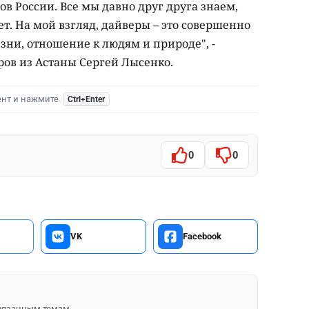
ов России. Все мы давно друг друга знаем,
ет. На мой взгляд, дайверы – это совершенно
зни, отношение к людям и природе", -
ров из Астаны Сергей Лысенко.
ент и нажмите
Ctrl+Enter
0
0
VK
Facebook
 связанным темам