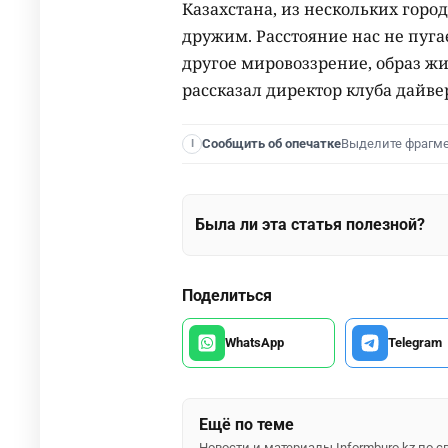
Казахстана, из нескольких город
дружим. Расстояние нас не пуга
другое мировоззрение, образ жи
рассказал директор клуба дайве
Выделите фрагм
Сообщить об опечатке
I
Была ли эта статья полезной?
Поделиться
WhatsApp
Telegram
Ещё по теме
Новости и материалы Informburo.kz по