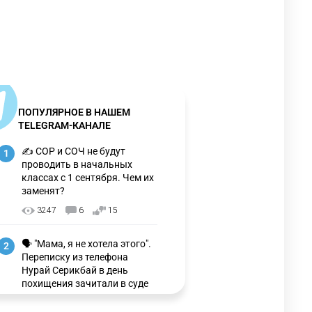
ПОПУЛЯРНОЕ В НАШЕМ
TELEGRAM-КАНАЛЕ
✍️ СОР и СОЧ не будут
1
проводить в начальных
классах с 1 сентября. Чем их
заменят?
3247
6
15
🗣 "Мама, я не хотела этого".
2
Переписку из телефона
Нурай Серикбай в день
похищения зачитали в суде
3159
0
21