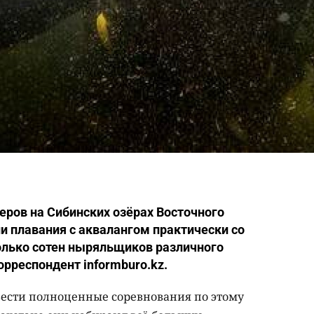
ров на Сибинских озёрах Восточного
и плавания с аквалангом практически со
колько сотен ныряльщиков различного
орреспондент informburo.kz.
вести полноценные соревнования по этому