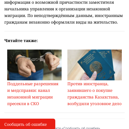
информация о возможной причастности заместителя
начальника управления к организации незаконной
миграции. По неподтверждённым данным, иностранным
гражданам незаконно оформляли виды на жительство.
Читайте также:
Поддельные разрешения
Против иностранца,
и медсправки: канал
заявившего о покупке
незаконной миграции
гражданства Казахстана,
пресекли в СКО
возбудили уголовное дело
Сообщить об ошибке
Сообщить об опечатке
I
Выделите фрагмент и нажмите «Сообщить об ошибке»