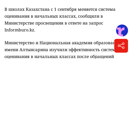
В школах Казахстана с 1 сентября меняется система
оценивания в начальных классах, сообщили в
Министерстве просвещения в ответе на запрос
Informburo.kz.
Министерство и Национальная академия образования
имени Алтынсарина изучили эффективность системы
оценивания в начальных классах после обращений
родителей и учителей. Учитывались анализ практики
преподавания в организациях образования,
профессиональные мнения педагогов, результаты
мониторинга оценки достижений учащихся четвёртых
классов, а также возрастные особенности детей.
"Анализ показал, что применение СОР и СОЧ
в начальных классах не в полной мере
отражает достижения обучающихся, создаёт