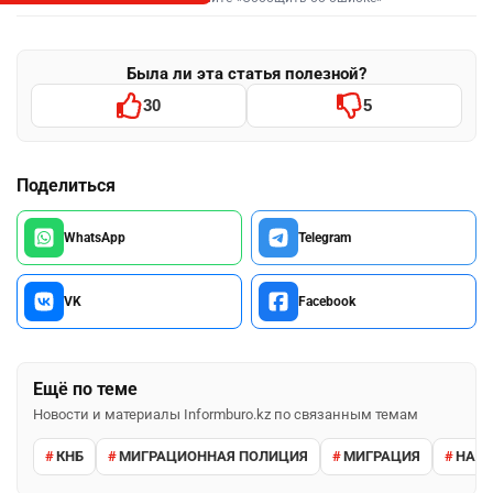
Была ли эта статья полезной?
30
5
Поделиться
WhatsApp
Telegram
VK
Facebook
Ещё по теме
Новости и материалы Informburo.kz по связанным темам
КНБ
МИГРАЦИОННАЯ ПОЛИЦИЯ
МИГРАЦИЯ
НАРУ