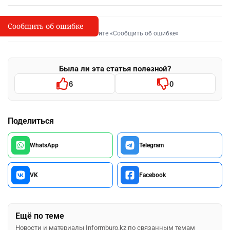
Сообщить об ошибке
Сообщить об опечатке
I
Выделите фрагмент и нажмите «Сообщить об ошибке»
Была ли эта статья полезной?
6
0
Поделиться
WhatsApp
Telegram
VK
Facebook
Ещё по теме
Новости и материалы Informburo.kz по связанным темам