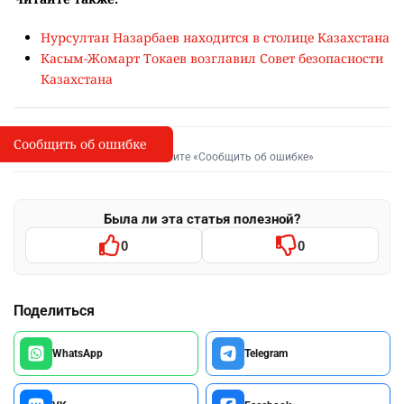
Нурсултан Назарбаев находится в столице Казахстана
Касым-Жомарт Токаев возглавил Совет безопасности
Казахстана
Сообщить об ошибке
Сообщить об опечатке
I
Выделите фрагмент и нажмите «Сообщить об ошибке»
Была ли эта статья полезной?
0
0
Поделиться
WhatsApp
Telegram