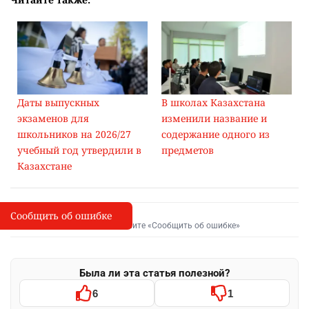
Даты выпускных
В школах Казахстана
экзаменов для
изменили название и
школьников на 2026/27
содержание одного из
учебный год утвердили в
предметов
Казахстане
Сообщить об ошибке
Сообщить об опечатке
I
Выделите фрагмент и нажмите «Сообщить об ошибке»
Была ли эта статья полезной?
6
1