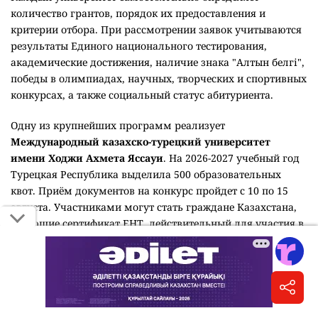
количество грантов, порядок их предоставления и
критерии отбора. При рассмотрении заявок учитываются
результаты Единого национального тестирования,
академические достижения, наличие знака "Алтын белгі",
победы в олимпиадах, научных, творческих и спортивных
конкурсах, а также социальный статус абитуриента.
Одну из крупнейших программ реализует
Международный казахско-турецкий университет
имени Ходжи Ахмета Яссауи
. На 2026-2027 учебный год
Турецкая Республика выделила 500 образовательных
квот. Приём документов на конкурс пройдет с 10 по 15
августа. Участниками могут стать граждане Казахстана,
имеющие сертификат ЕНТ, действительный для участия в
конкурсе на государственный образовательный грант, и
набравшие проходной балл, установленный
университетом.
Кызылординский университет имени Коркыт ата