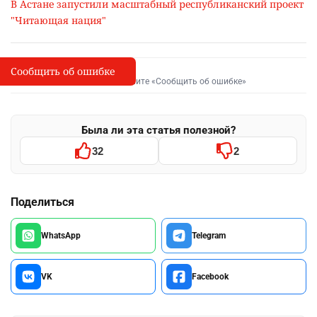
В Астане запустили масштабный республиканский проект
"Читающая нация"
Сообщить об ошибке
Сообщить об опечатке
I
Выделите фрагмент и нажмите «Сообщить об ошибке»
Была ли эта статья полезной?
32
2
Поделиться
WhatsApp
Telegram
VK
Facebook