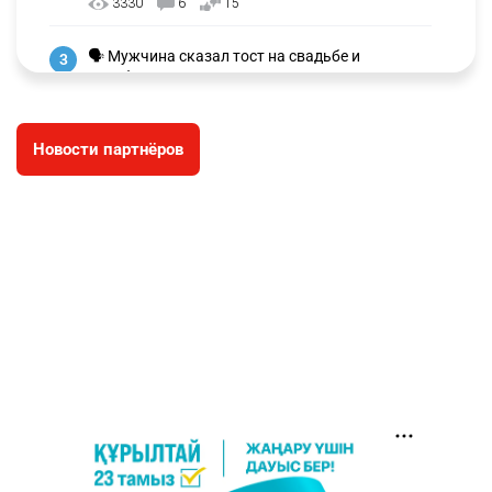
3330
6
15
🗣 Мужчина сказал тост на свадьбе и
3
заработал уголовное дело
3038
11
88
Новости партнёров
🐏 Скота больше, а мясо дороже. Почему в
4
Казахстане продолжают расти цены на
баранину и конину
2731
5
18
⚠️ Доброе утро, друзья! Предлагаем обзор
5
главных новостей за 4 августа
2823
0
1
🗣Глава государства направил телеграмму
6
соболезнования родным и близким Халық
қаһарманы Ивана Гапича
2797
2
42