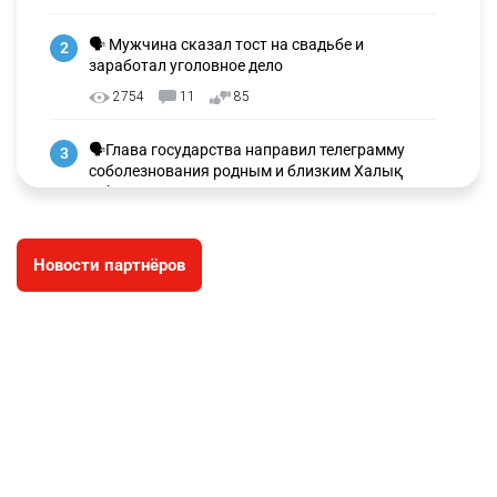
🗣 Мужчина сказал тост на свадьбе и
2
заработал уголовное дело
2754
11
85
🗣Глава государства направил телеграмму
3
соболезнования родным и близким Халық
қаһарманы Ивана Гапича
2618
2
42
Новости партнёров
🇫🇷 Клуб ПСЖ объявил об открытии своей
4
футбольной академии в Астане
2629
2
39
🇺🇸🇯🇵 США и Япония провели совместную
5
интервенцию для спасения иены
2686
1
16
💬 Димаш Кудайберген ответил на критику
6