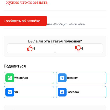
нужно что-то менять
Сообщить об ошибке
Сообщить об опечатке
I
Выделите фрагмент и нажмите «Сообщить об ошибке»
Была ли эта статья полезной?
4
4
Поделиться
WhatsApp
Telegram
VK
Facebook