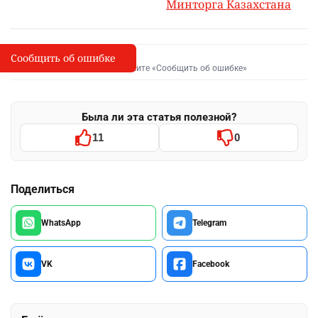
Минторга Казахстана
Сообщить об ошибке
Сообщить об опечатке
I
Выделите фрагмент и нажмите «Сообщить об ошибке»
Была ли эта статья полезной?
11
0
Поделиться
WhatsApp
Telegram
VK
Facebook